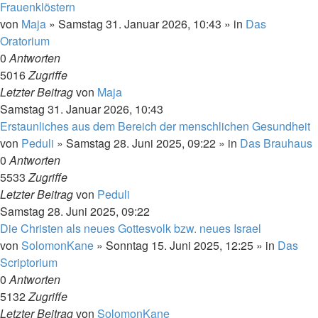
Frauenklöstern
von
Maja
»
Samstag 31. Januar 2026, 10:43
» in
Das
Oratorium
0
Antworten
5016
Zugriffe
Letzter Beitrag
von
Maja
Samstag 31. Januar 2026, 10:43
Erstaunliches aus dem Bereich der menschlichen Gesundheit
von
Peduli
»
Samstag 28. Juni 2025, 09:22
» in
Das Brauhaus
0
Antworten
5533
Zugriffe
Letzter Beitrag
von
Peduli
Samstag 28. Juni 2025, 09:22
Die Christen als neues Gottesvolk bzw. neues Israel
von
SolomonKane
»
Sonntag 15. Juni 2025, 12:25
» in
Das
Scriptorium
0
Antworten
5132
Zugriffe
Letzter Beitrag
von
SolomonKane