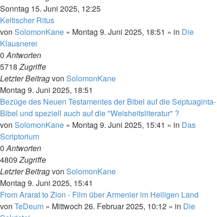
Sonntag 15. Juni 2025, 12:25
Keltischer Ritus
von
SolomonKane
»
Montag 9. Juni 2025, 18:51
» in
Die
Klausnerei
0
Antworten
5718
Zugriffe
Letzter Beitrag
von
SolomonKane
Montag 9. Juni 2025, 18:51
Bezüge des Neuen Testamentes der Bibel auf die Septuaginta-
Bibel und speziell auch auf die "Weisheitsliteratur" ?
von
SolomonKane
»
Montag 9. Juni 2025, 15:41
» in
Das
Scriptorium
0
Antworten
4809
Zugriffe
Letzter Beitrag
von
SolomonKane
Montag 9. Juni 2025, 15:41
From Ararat to Zion - Film über Armenier im Heiligen Land
von
TeDeum
»
Mittwoch 26. Februar 2025, 10:12
» in
Die