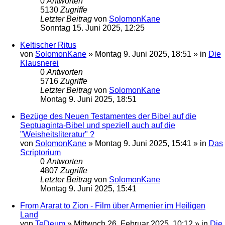
0
Antworten
5130
Zugriffe
Letzter Beitrag
von
SolomonKane
Sonntag 15. Juni 2025, 12:25
Keltischer Ritus
von
SolomonKane
»
Montag 9. Juni 2025, 18:51
» in
Die
Klausnerei
0
Antworten
5716
Zugriffe
Letzter Beitrag
von
SolomonKane
Montag 9. Juni 2025, 18:51
Bezüge des Neuen Testamentes der Bibel auf die
Septuaginta-Bibel und speziell auch auf die
"Weisheitsliteratur" ?
von
SolomonKane
»
Montag 9. Juni 2025, 15:41
» in
Das
Scriptorium
0
Antworten
4807
Zugriffe
Letzter Beitrag
von
SolomonKane
Montag 9. Juni 2025, 15:41
From Ararat to Zion - Film über Armenier im Heiligen
Land
von
TeDeum
»
Mittwoch 26. Februar 2025, 10:12
» in
Die