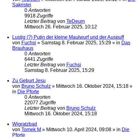
Sakristei
0
Antworten
9918
Zugriffe
Letzter Beitrag
von
TeDeum
Mittwoch 26. Februar 2025, 10:12
Lustig (?) Putin der kleine Maulwurf und der Auspuff
von
Fuchsi
»
Samstag 8. Februar 2025, 15:29
» in
Das
Brauhaus
0
Antworten
6441
Zugriffe
Letzter Beitrag
von
Fuchsi
Samstag 8. Februar 2025, 15:29
Zu Geburt Jesu
von
Bruno Schulz
»
Mittwoch 16. Oktober 2024, 15:18
»
in
Die Pforte
0
Antworten
22077
Zugriffe
Letzter Beitrag
von
Bruno Schulz
Mittwoch 16. Oktober 2024, 15:18
Wigratzbad
von
Tomek M
»
Mittwoch 10. April 2024, 09:08
» in
Die
Pforte