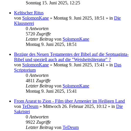
Sonntag 15. Juni 2025, 12:25
Keltischer Ritus
von
SolomonKane
»
Montag 9. Juni 2025, 18:51
» in
Die
Klausnerei
0
Antworten
5720
Zugriffe
Letzter Beitrag
von
SolomonKane
Montag 9. Juni 2025, 18:51
Bezüge des Neuen Testamentes der Bibel auf die Septuaginta-
Bibel und speziell auch auf die "Weisheitsliteratur" ?
von
SolomonKane
»
Montag 9. Juni 2025, 15:41
» in
Das
Scriptorium
0
Antworten
4811
Zugriffe
Letzter Beitrag
von
SolomonKane
Montag 9. Juni 2025, 15:41
From Ararat to Zion - Film über Armenier im Heiligen Land
von
TeDeum
»
Mittwoch 26. Februar 2025, 10:12
» in
Die
Sakristei
0
Antworten
9922
Zugriffe
Letzter Beitrag
von
TeDeum