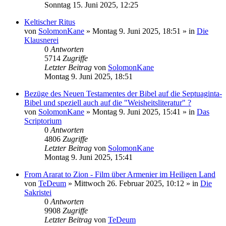
Sonntag 15. Juni 2025, 12:25
Keltischer Ritus
von
SolomonKane
»
Montag 9. Juni 2025, 18:51
» in
Die
Klausnerei
0
Antworten
5714
Zugriffe
Letzter Beitrag
von
SolomonKane
Montag 9. Juni 2025, 18:51
Bezüge des Neuen Testamentes der Bibel auf die Septuaginta-
Bibel und speziell auch auf die "Weisheitsliteratur" ?
von
SolomonKane
»
Montag 9. Juni 2025, 15:41
» in
Das
Scriptorium
0
Antworten
4806
Zugriffe
Letzter Beitrag
von
SolomonKane
Montag 9. Juni 2025, 15:41
From Ararat to Zion - Film über Armenier im Heiligen Land
von
TeDeum
»
Mittwoch 26. Februar 2025, 10:12
» in
Die
Sakristei
0
Antworten
9908
Zugriffe
Letzter Beitrag
von
TeDeum