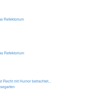
s Refektorium
s Refektorium
t Recht mit Humor betrachtet...
segarten