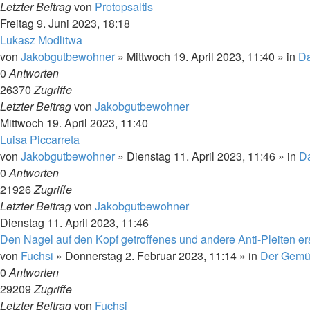
Letzter Beitrag
von
Protopsaltis
Freitag 9. Juni 2023, 18:18
Lukasz Modlitwa
von
Jakobgutbewohner
»
Mittwoch 19. April 2023, 11:40
» in
Da
0
Antworten
26370
Zugriffe
Letzter Beitrag
von
Jakobgutbewohner
Mittwoch 19. April 2023, 11:40
Luisa Piccarreta
von
Jakobgutbewohner
»
Dienstag 11. April 2023, 11:46
» in
Da
0
Antworten
21926
Zugriffe
Letzter Beitrag
von
Jakobgutbewohner
Dienstag 11. April 2023, 11:46
Den Nagel auf den Kopf getroffenes und andere Anti-Pleiten ers
von
Fuchsi
»
Donnerstag 2. Februar 2023, 11:14
» in
Der Gemü
0
Antworten
29209
Zugriffe
Letzter Beitrag
von
Fuchsi