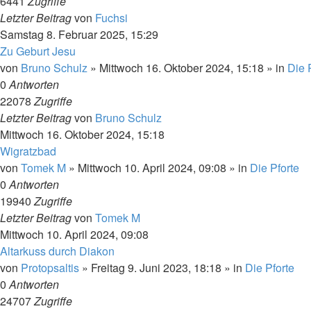
6441
Zugriffe
Letzter Beitrag
von
Fuchsi
Samstag 8. Februar 2025, 15:29
Zu Geburt Jesu
von
Bruno Schulz
»
Mittwoch 16. Oktober 2024, 15:18
» in
Die 
0
Antworten
22078
Zugriffe
Letzter Beitrag
von
Bruno Schulz
Mittwoch 16. Oktober 2024, 15:18
Wigratzbad
von
Tomek M
»
Mittwoch 10. April 2024, 09:08
» in
Die Pforte
0
Antworten
19940
Zugriffe
Letzter Beitrag
von
Tomek M
Mittwoch 10. April 2024, 09:08
Altarkuss durch Diakon
von
Protopsaltis
»
Freitag 9. Juni 2023, 18:18
» in
Die Pforte
0
Antworten
24707
Zugriffe