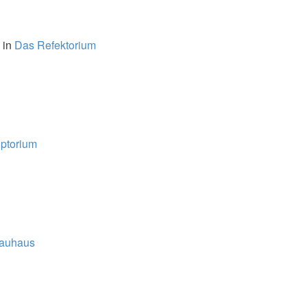
 in
Das Refektorium
iptorium
auhaus