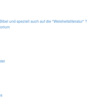
el und speziell auch auf die "Weisheitsliteratur" ?
torium
tei
us