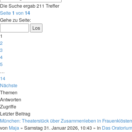
Die Suche ergab 211 Treffer
Seite
1
von
14
Gehe zu Seite:
1
2
3
4
5
…
14
Nächste
Themen
Antworten
Zugriffe
Letzter Beitrag
München: Theaterstück über Zusammenleben in Frauenklöster
von
Maja
»
Samstag 31. Januar 2026, 10:43
» in
Das Oratoriu