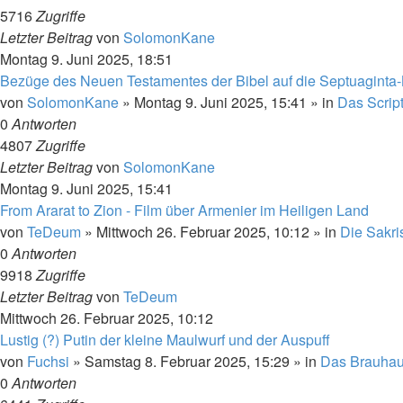
5716
Zugriffe
Letzter Beitrag
von
SolomonKane
Montag 9. Juni 2025, 18:51
Bezüge des Neuen Testamentes der Bibel auf die Septuaginta-Bib
von
SolomonKane
»
Montag 9. Juni 2025, 15:41
» in
Das Scrip
0
Antworten
4807
Zugriffe
Letzter Beitrag
von
SolomonKane
Montag 9. Juni 2025, 15:41
From Ararat to Zion - Film über Armenier im Heiligen Land
von
TeDeum
»
Mittwoch 26. Februar 2025, 10:12
» in
Die Sakris
0
Antworten
9918
Zugriffe
Letzter Beitrag
von
TeDeum
Mittwoch 26. Februar 2025, 10:12
Lustig (?) Putin der kleine Maulwurf und der Auspuff
von
Fuchsi
»
Samstag 8. Februar 2025, 15:29
» in
Das Brauha
0
Antworten