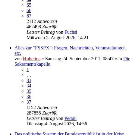
65
66
67
2112
Antworten
462498
Zugriffe
Letzter Beitrag
von
Fuchsi
Mittwoch 5. August 2026, 14:21
Alles zur "FSSPX": Fragen, Nachrichten, Veranstaltungen
etc.
von
Hubertus
»
Samstag 24. September 2011, 08:47
» in
Die
Sakramentskapelle
1
…
33
34
35
36
37
1152
Antworten
287855
Zugriffe
Letzter Beitrag
von
Peduli
Dienstag 4. August 2026, 14:56
Das politische System der Bundesrepublik ist in der Krise