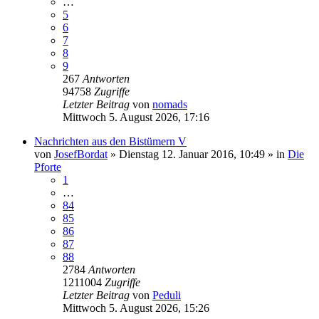
…
5
6
7
8
9
267
Antworten
94758
Zugriffe
Letzter Beitrag
von
nomads
Mittwoch 5. August 2026, 17:16
Nachrichten aus den Bistümern V
von
JosefBordat
»
Dienstag 12. Januar 2016, 10:49
» in
Die
Pforte
1
…
84
85
86
87
88
2784
Antworten
1211004
Zugriffe
Letzter Beitrag
von
Peduli
Mittwoch 5. August 2026, 15:26