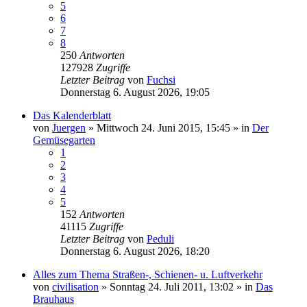
5
6
7
8
250
Antworten
127928
Zugriffe
Letzter Beitrag
von
Fuchsi
Donnerstag 6. August 2026, 19:05
Das Kalenderblatt
von
Juergen
»
Mittwoch 24. Juni 2015, 15:45
» in
Der
Gemüsegarten
1
2
3
4
5
152
Antworten
41115
Zugriffe
Letzter Beitrag
von
Peduli
Donnerstag 6. August 2026, 18:20
Alles zum Thema Straßen-, Schienen- u. Luftverkehr
von
civilisation
»
Sonntag 24. Juli 2011, 13:02
» in
Das
Brauhaus