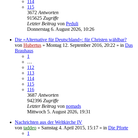
114
115
3672
Antworten
915625
Zugriffe
Letzter Beitrag
von
Peduli
Donnerstag 6. August 2026, 10:26
Die »Alternative für Deutschland«: für Christen wählbar?
von
Hubertus
»
Montag 12. September 2016, 20:22
» in
Das
Brauhaus
1
…
112
113
114
115
116
3687
Antworten
942396
Zugriffe
Letzter Beitrag
von
nomads
Mittwoch 5. August 2026, 19:31
Nachrichten aus der Weltkirche IV
von
taddeo
»
Samstag 4. April 2015, 15:17
» in
Die Pforte
1