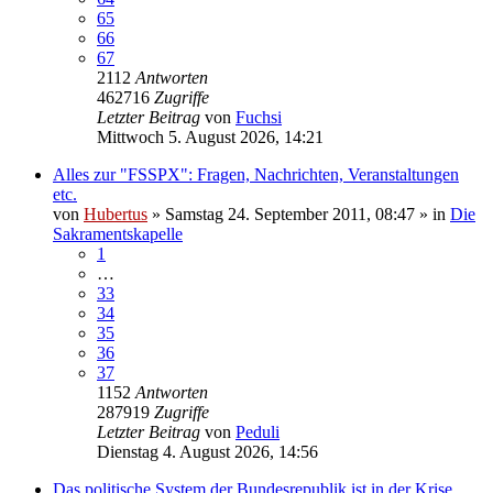
65
66
67
2112
Antworten
462716
Zugriffe
Letzter Beitrag
von
Fuchsi
Mittwoch 5. August 2026, 14:21
Alles zur "FSSPX": Fragen, Nachrichten, Veranstaltungen
etc.
von
Hubertus
»
Samstag 24. September 2011, 08:47
» in
Die
Sakramentskapelle
1
…
33
34
35
36
37
1152
Antworten
287919
Zugriffe
Letzter Beitrag
von
Peduli
Dienstag 4. August 2026, 14:56
Das politische System der Bundesrepublik ist in der Krise