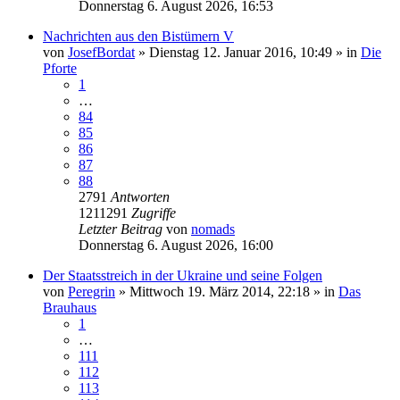
Donnerstag 6. August 2026, 16:53
Nachrichten aus den Bistümern V
von
JosefBordat
»
Dienstag 12. Januar 2016, 10:49
» in
Die
Pforte
1
…
84
85
86
87
88
2791
Antworten
1211291
Zugriffe
Letzter Beitrag
von
nomads
Donnerstag 6. August 2026, 16:00
Der Staatsstreich in der Ukraine und seine Folgen
von
Peregrin
»
Mittwoch 19. März 2014, 22:18
» in
Das
Brauhaus
1
…
111
112
113