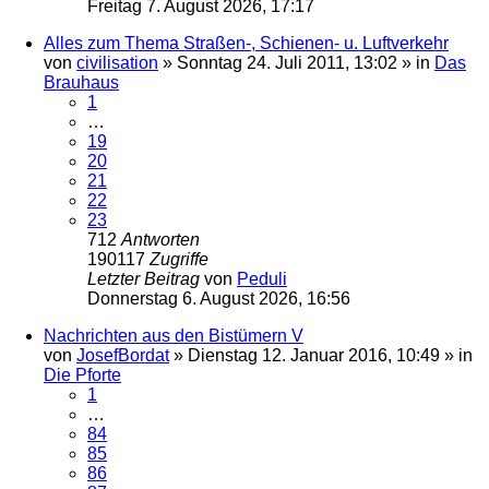
Freitag 7. August 2026, 17:17
Alles zum Thema Straßen-, Schienen- u. Luftverkehr
von
civilisation
»
Sonntag 24. Juli 2011, 13:02
» in
Das
Brauhaus
1
…
19
20
21
22
23
712
Antworten
190117
Zugriffe
Letzter Beitrag
von
Peduli
Donnerstag 6. August 2026, 16:56
Nachrichten aus den Bistümern V
von
JosefBordat
»
Dienstag 12. Januar 2016, 10:49
» in
Die Pforte
1
…
84
85
86