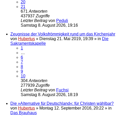
20
21
671
Antworten
437937
Zugriffe
Letzter Beitrag
von
Peduli
Samstag 8. August 2026, 19:16
Zeugnisse der Volksfrömmigkeit rund um das Kirchenjahr
von
Hubertus
»
Dienstag 21. Mai 2019, 19:39
» in
Die
Sakramentskapelle
1
…
6
7
8
9
10
304
Antworten
277939
Zugriffe
Letzter Beitrag
von
Fuchsi
Samstag 8. August 2026, 18:19
Die »Alternative für Deutschland«: für Christen wählbar?
von
Hubertus
»
Montag 12. September 2016, 20:22
» in
Das Brauhaus