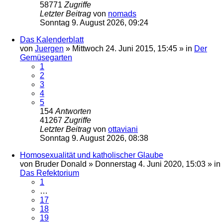
58771
Zugriffe
Letzter Beitrag
von
nomads
Sonntag 9. August 2026, 09:24
Das Kalenderblatt
von
Juergen
»
Mittwoch 24. Juni 2015, 15:45
» in
Der
Gemüsegarten
1
2
3
4
5
154
Antworten
41267
Zugriffe
Letzter Beitrag
von
ottaviani
Sonntag 9. August 2026, 08:38
Homosexualität und katholischer Glaube
von
Bruder Donald
»
Donnerstag 4. Juni 2020, 15:03
» in
Das Refektorium
1
…
17
18
19