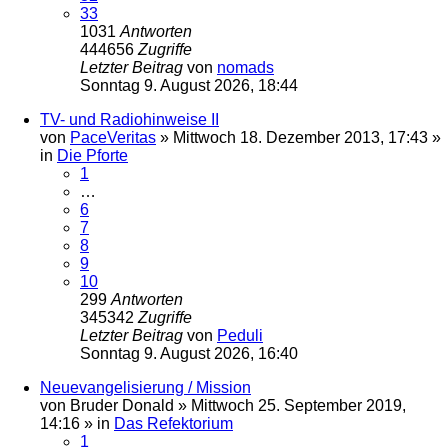
33
1031
Antworten
444656
Zugriffe
Letzter Beitrag
von
nomads
Sonntag 9. August 2026, 18:44
TV- und Radiohinweise II
von
PaceVeritas
»
Mittwoch 18. Dezember 2013, 17:43
»
in
Die Pforte
1
…
6
7
8
9
10
299
Antworten
345342
Zugriffe
Letzter Beitrag
von
Peduli
Sonntag 9. August 2026, 16:40
Neuevangelisierung / Mission
von
Bruder Donald
»
Mittwoch 25. September 2019,
14:16
» in
Das Refektorium
1