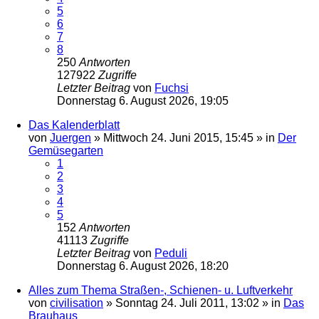
5
6
7
8
250
Antworten
127922
Zugriffe
Letzter Beitrag
von
Fuchsi
Donnerstag 6. August 2026, 19:05
Das Kalenderblatt
von
Juergen
»
Mittwoch 24. Juni 2015, 15:45
» in
Der
Gemüsegarten
1
2
3
4
5
152
Antworten
41113
Zugriffe
Letzter Beitrag
von
Peduli
Donnerstag 6. August 2026, 18:20
Alles zum Thema Straßen-, Schienen- u. Luftverkehr
von
civilisation
»
Sonntag 24. Juli 2011, 13:02
» in
Das
Brauhaus