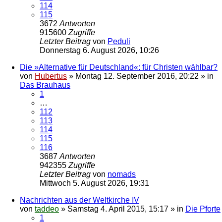
114
115
3672
Antworten
915600
Zugriffe
Letzter Beitrag
von
Peduli
Donnerstag 6. August 2026, 10:26
Die »Alternative für Deutschland«: für Christen wählbar?
von
Hubertus
»
Montag 12. September 2016, 20:22
» in
Das Brauhaus
1
…
112
113
114
115
116
3687
Antworten
942355
Zugriffe
Letzter Beitrag
von
nomads
Mittwoch 5. August 2026, 19:31
Nachrichten aus der Weltkirche IV
von
taddeo
»
Samstag 4. April 2015, 15:17
» in
Die Pforte
1