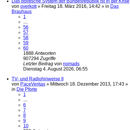
Das politische System der Bundesrepublik ist in der Krise
von
overkott
»
Freitag 18. März 2016, 14:42
» in
Das
Brauhaus
1
…
56
57
58
59
60
1888
Antworten
907294
Zugriffe
Letzter Beitrag
von
nomads
Dienstag 4. August 2026, 06:55
TV- und Radiohinweise II
von
PaceVeritas
»
Mittwoch 18. Dezember 2013, 17:43
»
in
Die Pforte
1
…
6
7
8
9
10