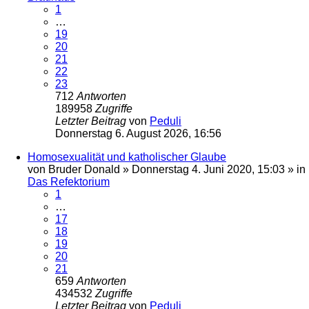
1
…
19
20
21
22
23
712
Antworten
189958
Zugriffe
Letzter Beitrag
von
Peduli
Donnerstag 6. August 2026, 16:56
Homosexualität und katholischer Glaube
von
Bruder Donald
»
Donnerstag 4. Juni 2020, 15:03
» in
Das Refektorium
1
…
17
18
19
20
21
659
Antworten
434532
Zugriffe
Letzter Beitrag
von
Peduli