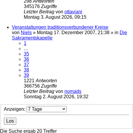
298
Antworten
345176
Zugriffe
Letzter Beitrag
von
ottaviani
Montag 3. August 2026, 09:15
Veranstaltungen traditionsverbundener Kreise
von
Niels
»
Montag 17. Dezember 2007, 21:38
» in
Die
Sakramentskapelle
1
…
35
36
37
38
39
1221
Antworten
366756
Zugriffe
Letzter Beitrag
von
nomads
Sonntag 2. August 2026, 19:32
Anzeigen:
Die Suche ergab 20 Treffer