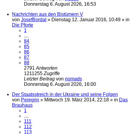
Donnerstag 6. August 2026, 16:53
Nachrichten aus den Bistümern V
von
JosefBordat
»
Dienstag 12. Januar 2016, 10:49
» in
Die Pforte
1
…
84
85
86
87
88
2791
Antworten
1211255
Zugriffe
Letzter Beitrag
von
nomads
Donnerstag 6. August 2026, 16:00
Der Staatsstreich in der Ukraine und seine Folgen
von
Peregrin
»
Mittwoch 19. März 2014, 22:18
» in
Das
Brauhaus
1
…
111
112
113