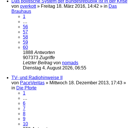
Das politische System der Bundesrepublik ist in der Krise
von
overkott
»
Freitag 18. März 2016, 14:42
» in
Das
Brauhaus
1
…
56
57
58
59
60
1888
Antworten
907373
Zugriffe
Letzter Beitrag
von
nomads
Dienstag 4. August 2026, 06:55
TV- und Radiohinweise II
von
PaceVeritas
»
Mittwoch 18. Dezember 2013, 17:43
»
in
Die Pforte
1
…
6
7
8
9
10