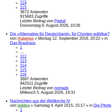
114
115
3672
Antworten
915683
Zugriffe
Letzter Beitrag
von
Peduli
Donnerstag 6. August 2026, 10:26
Die »Alternative für Deutschland«: für Christen wählbar?
von
Hubertus
»
Montag 12. September 2016, 20:22
» in
Das Brauhaus
1
…
112
113
114
115
116
3687
Antworten
942511
Zugriffe
Letzter Beitrag
von
nomads
Mittwoch 5. August 2026, 19:31
Nachrichten aus der Weltkirche IV
von
taddeo
»
Samstag 4. April 2015, 15:17
» in
Die Pforte
1