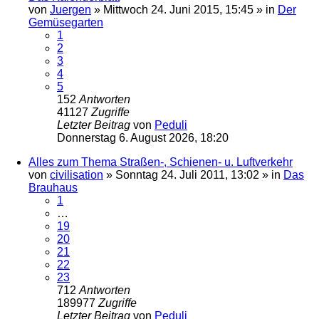
von
Juergen
»
Mittwoch 24. Juni 2015, 15:45
» in
Der
Gemüsegarten
1
2
3
4
5
152
Antworten
41127
Zugriffe
Letzter Beitrag
von
Peduli
Donnerstag 6. August 2026, 18:20
Alles zum Thema Straßen-, Schienen- u. Luftverkehr
von
civilisation
»
Sonntag 24. Juli 2011, 13:02
» in
Das
Brauhaus
1
…
19
20
21
22
23
712
Antworten
189977
Zugriffe
Letzter Beitrag
von
Peduli