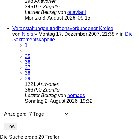
298
Antworten
345197
Zugriffe
Letzter Beitrag
von
ottaviani
Montag 3. August 2026, 09:15
Veranstaltungen traditionsverbundener Kreise
von
Niels
»
Montag 17. Dezember 2007, 21:38
» in
Die
Sakramentskapelle
1
…
35
36
37
38
39
1221
Antworten
366790
Zugriffe
Letzter Beitrag
von
nomads
Sonntag 2. August 2026, 19:32
Anzeigen:
Die Suche ergab 20 Treffer