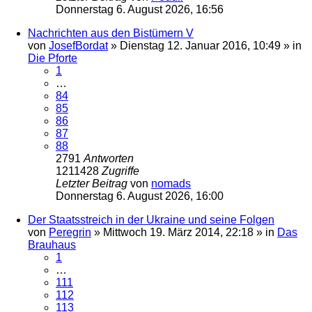
Donnerstag 6. August 2026, 16:56
Nachrichten aus den Bistümern V
von
JosefBordat
»
Dienstag 12. Januar 2016, 10:49
» in
Die Pforte
1
…
84
85
86
87
88
2791
Antworten
1211428
Zugriffe
Letzter Beitrag
von
nomads
Donnerstag 6. August 2026, 16:00
Der Staatsstreich in der Ukraine und seine Folgen
von
Peregrin
»
Mittwoch 19. März 2014, 22:18
» in
Das
Brauhaus
1
…
111
112
113