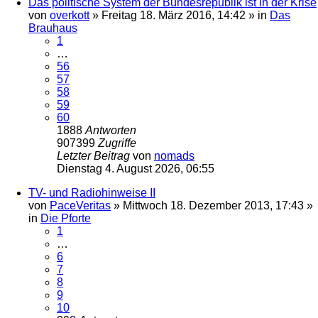
Das politische System der Bundesrepublik ist in der Krise
von
overkott
»
Freitag 18. März 2016, 14:42
» in
Das
Brauhaus
1
…
56
57
58
59
60
1888
Antworten
907399
Zugriffe
Letzter Beitrag
von
nomads
Dienstag 4. August 2026, 06:55
TV- und Radiohinweise II
von
PaceVeritas
»
Mittwoch 18. Dezember 2013, 17:43
»
in
Die Pforte
1
…
6
7
8
9
10