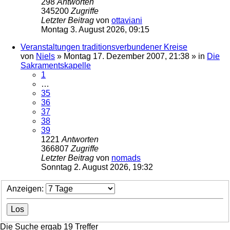
298
Antworten
345200
Zugriffe
Letzter Beitrag
von
ottaviani
Montag 3. August 2026, 09:15
Veranstaltungen traditionsverbundener Kreise
von
Niels
»
Montag 17. Dezember 2007, 21:38
» in
Die
Sakramentskapelle
1
…
35
36
37
38
39
1221
Antworten
366807
Zugriffe
Letzter Beitrag
von
nomads
Sonntag 2. August 2026, 19:32
Anzeigen:
Die Suche ergab 19 Treffer