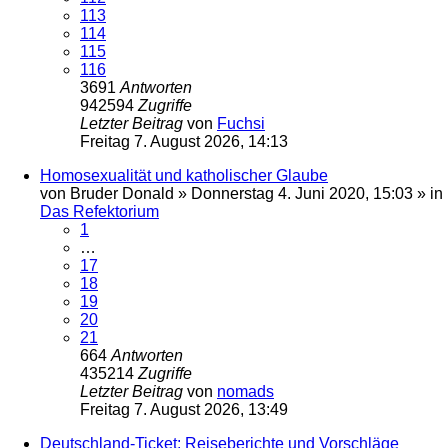
113
114
115
116
3691
Antworten
942594
Zugriffe
Letzter Beitrag
von
Fuchsi
Freitag 7. August 2026, 14:13
Homosexualität und katholischer Glaube
von
Bruder Donald
»
Donnerstag 4. Juni 2020, 15:03
» in
Das Refektorium
1
…
17
18
19
20
21
664
Antworten
435214
Zugriffe
Letzter Beitrag
von
nomads
Freitag 7. August 2026, 13:49
Deutschland-Ticket: Reiseberichte und Vorschläge