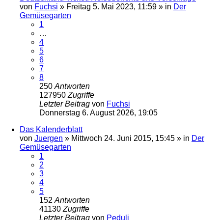
von
Fuchsi
»
Freitag 5. Mai 2023, 11:59
» in
Der
Gemüsegarten
1
…
4
5
6
7
8
250
Antworten
127950
Zugriffe
Letzter Beitrag
von
Fuchsi
Donnerstag 6. August 2026, 19:05
Das Kalenderblatt
von
Juergen
»
Mittwoch 24. Juni 2015, 15:45
» in
Der
Gemüsegarten
1
2
3
4
5
152
Antworten
41130
Zugriffe
Letzter Beitrag
von
Peduli