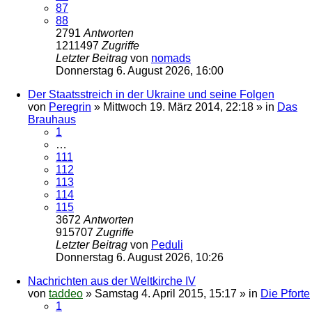
87
88
2791
Antworten
1211497
Zugriffe
Letzter Beitrag
von
nomads
Donnerstag 6. August 2026, 16:00
Der Staatsstreich in der Ukraine und seine Folgen
von
Peregrin
»
Mittwoch 19. März 2014, 22:18
» in
Das
Brauhaus
1
…
111
112
113
114
115
3672
Antworten
915707
Zugriffe
Letzter Beitrag
von
Peduli
Donnerstag 6. August 2026, 10:26
Nachrichten aus der Weltkirche IV
von
taddeo
»
Samstag 4. April 2015, 15:17
» in
Die Pforte
1