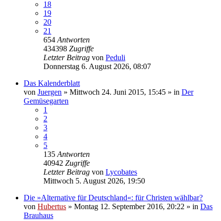
18
19
20
21
654
Antworten
434398
Zugriffe
Letzter Beitrag
von
Peduli
Donnerstag 6. August 2026, 08:07
Das Kalenderblatt
von
Juergen
»
Mittwoch 24. Juni 2015, 15:45
» in
Der
Gemüsegarten
1
2
3
4
5
135
Antworten
40942
Zugriffe
Letzter Beitrag
von
Lycobates
Mittwoch 5. August 2026, 19:50
Die »Alternative für Deutschland«: für Christen wählbar?
von
Hubertus
»
Montag 12. September 2016, 20:22
» in
Das
Brauhaus