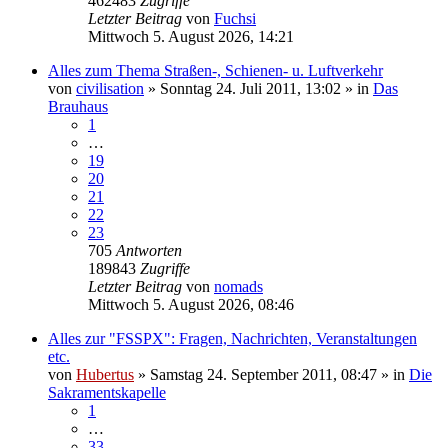
462483
Zugriffe
Letzter Beitrag
von
Fuchsi
Mittwoch 5. August 2026, 14:21
Alles zum Thema Straßen-, Schienen- u. Luftverkehr
von
civilisation
»
Sonntag 24. Juli 2011, 13:02
» in
Das
Brauhaus
1
…
19
20
21
22
23
705
Antworten
189843
Zugriffe
Letzter Beitrag
von
nomads
Mittwoch 5. August 2026, 08:46
Alles zur "FSSPX": Fragen, Nachrichten, Veranstaltungen
etc.
von
Hubertus
»
Samstag 24. September 2011, 08:47
» in
Die
Sakramentskapelle
1
…
33