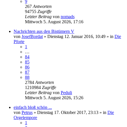
9
267
Antworten
94755
Zugriffe
Letzter Beitrag
von
nomads
Mittwoch 5. August 2026, 17:16
Nachrichten aus den Bistümern V
von
JosefBordat
»
Dienstag 12. Januar 2016, 10:49
» in
Die
Pforte
1
…
84
85
86
87
88
2784
Antworten
1210984
Zugriffe
Letzter Beitrag
von
Peduli
Mittwoch 5. August 2026, 15:26
einfach bloß schön ...
von
Petrus
»
Dienstag 17. Oktober 2017, 23:13
» in
Die
Orgelempore
1