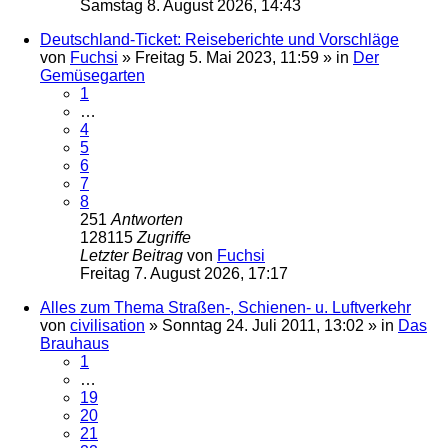
Samstag 8. August 2026, 14:43
Deutschland-Ticket: Reiseberichte und Vorschläge
von
Fuchsi
»
Freitag 5. Mai 2023, 11:59
» in
Der
Gemüsegarten
1
…
4
5
6
7
8
251
Antworten
128115
Zugriffe
Letzter Beitrag
von
Fuchsi
Freitag 7. August 2026, 17:17
Alles zum Thema Straßen-, Schienen- u. Luftverkehr
von
civilisation
»
Sonntag 24. Juli 2011, 13:02
» in
Das
Brauhaus
1
…
19
20
21