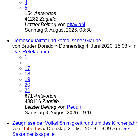
4
5
154
Antworten
41282
Zugriffe
Letzter Beitrag
von
ottaviani
Sonntag 9. August 2026, 08:38
Homosexualität und katholischer Glaube
von
Bruder Donald
»
Donnerstag 4. Juni 2020, 15:03
» in
Das Refektorium
1
…
17
18
19
20
21
671
Antworten
438116
Zugriffe
Letzter Beitrag
von
Peduli
Samstag 8. August 2026, 19:16
Zeugnisse der Volksfrömmigkeit rund um das Kirchenjahr
von
Hubertus
»
Dienstag 21. Mai 2019, 19:39
» in
Die
Sakramentskapelle