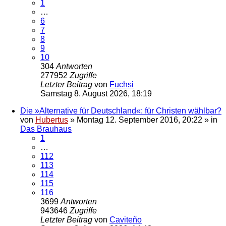
1
…
6
7
8
9
10
304
Antworten
277952
Zugriffe
Letzter Beitrag
von
Fuchsi
Samstag 8. August 2026, 18:19
Die »Alternative für Deutschland«: für Christen wählbar?
von
Hubertus
»
Montag 12. September 2016, 20:22
» in
Das Brauhaus
1
…
112
113
114
115
116
3699
Antworten
943646
Zugriffe
Letzter Beitrag
von
Caviteño