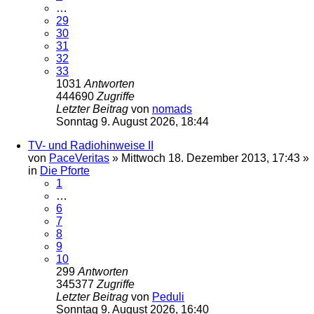
…
29
30
31
32
33
1031
Antworten
444690
Zugriffe
Letzter Beitrag
von
nomads
Sonntag 9. August 2026, 18:44
TV- und Radiohinweise II
von
PaceVeritas
»
Mittwoch 18. Dezember 2013, 17:43
»
in
Die Pforte
1
…
6
7
8
9
10
299
Antworten
345377
Zugriffe
Letzter Beitrag
von
Peduli
Sonntag 9. August 2026, 16:40