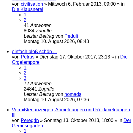
von
civilisation
»
Mittwoch 6. Februar 2013, 09:00
» in
Die Klausnerei
1
2
41
Antworten
8084
Zugriffe
Letzter Beitrag
von
Peduli
Montag 10. August 2026, 08:43
einfach bloß schön ...
von
Petrus
»
Dienstag 17. Oktober 2017, 23:13
» in
Die
Orgelempore
1
2
3
72
Antworten
24841
Zugriffe
Letzter Beitrag
von
nomads
Montag 10. August 2026, 07:36
Vermißtenanzeigen, Abmeldungen und Rückmeldungen
III
von
Peregrin
»
Sonntag 13. Oktober 2013, 18:00
» in
Der
Gemüsegarten
1