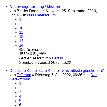
Neuevangelisierung / Mission
von
Bruder Donald
»
Mittwoch 25. September 2019,
14:16
» in
Das Refektorium
1
…
10
11
12
13
14
436
Antworten
455040
Zugriffe
Letzter Beitrag
von
Peduli
Sonntag 9. August 2026, 16:22
Deutsche Katholische Kirche - was müsste geschehen?
von
TeDeum
»
Dienstag 5. Juli 2022, 09:36
» in
Das
Refektorium
1
…
3
4
5
6