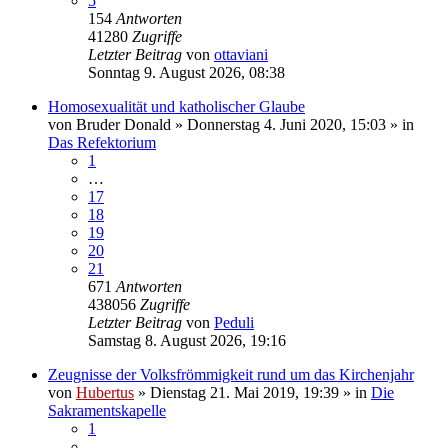
5
154
Antworten
41280
Zugriffe
Letzter Beitrag
von
ottaviani
Sonntag 9. August 2026, 08:38
Homosexualität und katholischer Glaube
von
Bruder Donald
»
Donnerstag 4. Juni 2020, 15:03
» in
Das Refektorium
1
…
17
18
19
20
21
671
Antworten
438056
Zugriffe
Letzter Beitrag
von
Peduli
Samstag 8. August 2026, 19:16
Zeugnisse der Volksfrömmigkeit rund um das Kirchenjahr
von
Hubertus
»
Dienstag 21. Mai 2019, 19:39
» in
Die
Sakramentskapelle
1
…