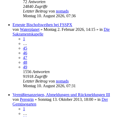
72
Antworten
24840
Zugriffe
Letzter Beitrag
von
nomads
Montag 10. August 2026, 07:36
Erneute Bischofsweihen bei FSSPX
von
Waterplanet
»
Montag 2. Februar 2026, 14:15
» in
Die
Sakramentskapelle
1
…
45
46
47
48
49
1556
Antworten
91918
Zugriffe
Letzter Beitrag
von
nomads
Montag 10. August 2026, 07:31
Vermißtenanzeigen, Abmeldungen und Rückmeldungen III
von
Peregrin
»
Sonntag 13. Oktober 2013, 18:00
» in
Der
Gemüsegarten
1
…