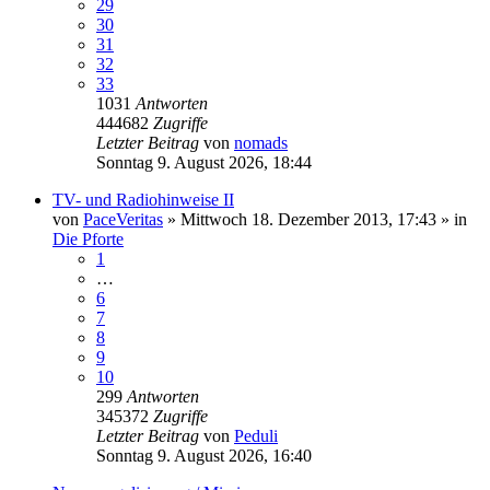
29
30
31
32
33
1031
Antworten
444682
Zugriffe
Letzter Beitrag
von
nomads
Sonntag 9. August 2026, 18:44
TV- und Radiohinweise II
von
PaceVeritas
»
Mittwoch 18. Dezember 2013, 17:43
» in
Die Pforte
1
…
6
7
8
9
10
299
Antworten
345372
Zugriffe
Letzter Beitrag
von
Peduli
Sonntag 9. August 2026, 16:40