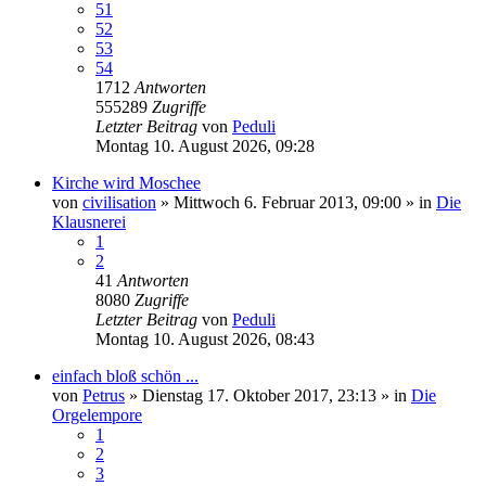
51
52
53
54
1712
Antworten
555289
Zugriffe
Letzter Beitrag
von
Peduli
Montag 10. August 2026, 09:28
Kirche wird Moschee
von
civilisation
»
Mittwoch 6. Februar 2013, 09:00
» in
Die
Klausnerei
1
2
41
Antworten
8080
Zugriffe
Letzter Beitrag
von
Peduli
Montag 10. August 2026, 08:43
einfach bloß schön ...
von
Petrus
»
Dienstag 17. Oktober 2017, 23:13
» in
Die
Orgelempore
1
2
3