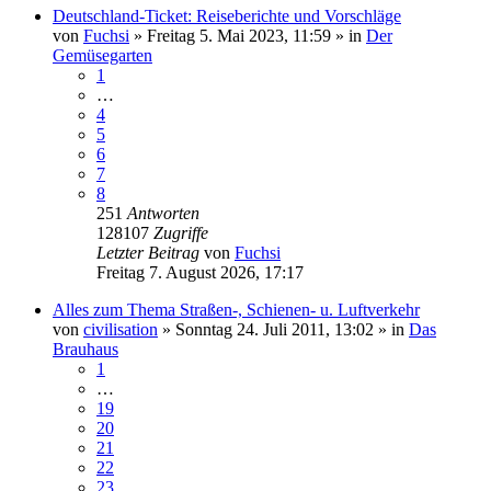
Deutschland-Ticket: Reiseberichte und Vorschläge
von
Fuchsi
»
Freitag 5. Mai 2023, 11:59
» in
Der
Gemüsegarten
1
…
4
5
6
7
8
251
Antworten
128107
Zugriffe
Letzter Beitrag
von
Fuchsi
Freitag 7. August 2026, 17:17
Alles zum Thema Straßen-, Schienen- u. Luftverkehr
von
civilisation
»
Sonntag 24. Juli 2011, 13:02
» in
Das
Brauhaus
1
…
19
20
21
22
23