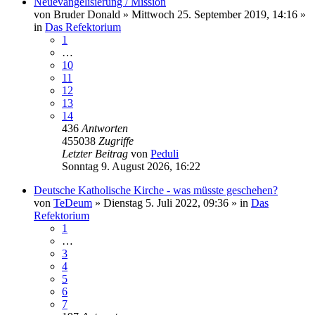
Neuevangelisierung / Mission
von
Bruder Donald
»
Mittwoch 25. September 2019, 14:16
»
in
Das Refektorium
1
…
10
11
12
13
14
436
Antworten
455038
Zugriffe
Letzter Beitrag
von
Peduli
Sonntag 9. August 2026, 16:22
Deutsche Katholische Kirche - was müsste geschehen?
von
TeDeum
»
Dienstag 5. Juli 2022, 09:36
» in
Das
Refektorium
1
…
3
4
5
6
7