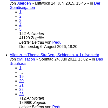
von
Juergen
»
Mittwoch 24. Juni 2015, 15:45
» in
Der
Gemüsegarten
1
2
3
4
5
152
Antworten
41129
Zugriffe
Letzter Beitrag
von
Peduli
Donnerstag 6. August 2026, 18:20
Alles zum Thema Straßen-, Schienen- u. Luftverkehr
von
civilisation
»
Sonntag 24. Juli 2011, 13:02
» in
Das
Brauhaus
1
…
19
20
21
22
23
712
Antworten
189980
Zugriffe
Letzter Beitrag
von
Peduli