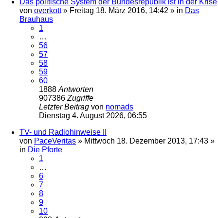
Das politische System der Bundesrepublik ist in der Krise
von
overkott
»
Freitag 18. März 2016, 14:42
» in
Das
Brauhaus
1
…
56
57
58
59
60
1888
Antworten
907386
Zugriffe
Letzter Beitrag
von
nomads
Dienstag 4. August 2026, 06:55
TV- und Radiohinweise II
von
PaceVeritas
»
Mittwoch 18. Dezember 2013, 17:43
»
in
Die Pforte
1
…
6
7
8
9
10