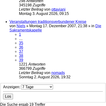
298
Antworten
345198
Zugriffe
Letzter Beitrag
von
ottaviani
Montag 3. August 2026, 09:15
Veranstaltungen traditionsverbundener Kreise
von
Niels
»
Montag 17. Dezember 2007, 21:38
» in
Die
Sakramentskapelle
1
…
35
36
37
38
39
1221
Antworten
366799
Zugriffe
Letzter Beitrag
von
nomads
Sonntag 2. August 2026, 19:32
Anzeigen:
Die Suche ergab 19 Treffer