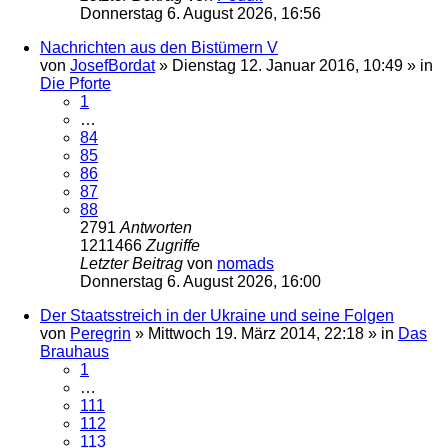
Donnerstag 6. August 2026, 16:56
Nachrichten aus den Bistümern V
von
JosefBordat
»
Dienstag 12. Januar 2016, 10:49
» in
Die Pforte
1
…
84
85
86
87
88
2791
Antworten
1211466
Zugriffe
Letzter Beitrag
von
nomads
Donnerstag 6. August 2026, 16:00
Der Staatsstreich in der Ukraine und seine Folgen
von
Peregrin
»
Mittwoch 19. März 2014, 22:18
» in
Das
Brauhaus
1
…
111
112
113