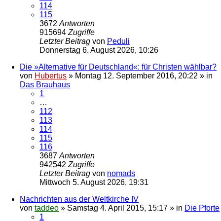
114
115
3672
Antworten
915694
Zugriffe
Letzter Beitrag
von
Peduli
Donnerstag 6. August 2026, 10:26
Die »Alternative für Deutschland«: für Christen wählbar?
von
Hubertus
»
Montag 12. September 2016, 20:22
» in
Das Brauhaus
1
…
112
113
114
115
116
3687
Antworten
942542
Zugriffe
Letzter Beitrag
von
nomads
Mittwoch 5. August 2026, 19:31
Nachrichten aus der Weltkirche IV
von
taddeo
»
Samstag 4. April 2015, 15:17
» in
Die Pforte
1