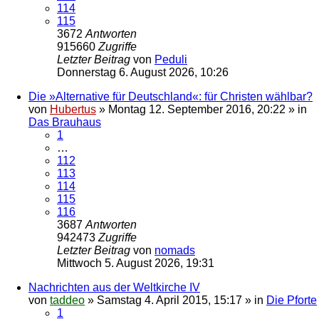
114
115
3672
Antworten
915660
Zugriffe
Letzter Beitrag
von
Peduli
Donnerstag 6. August 2026, 10:26
Die »Alternative für Deutschland«: für Christen wählbar?
von
Hubertus
»
Montag 12. September 2016, 20:22
» in
Das Brauhaus
1
…
112
113
114
115
116
3687
Antworten
942473
Zugriffe
Letzter Beitrag
von
nomads
Mittwoch 5. August 2026, 19:31
Nachrichten aus der Weltkirche IV
von
taddeo
»
Samstag 4. April 2015, 15:17
» in
Die Pforte
1