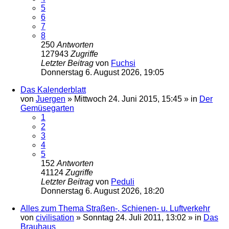
5
6
7
8
250
Antworten
127943
Zugriffe
Letzter Beitrag
von
Fuchsi
Donnerstag 6. August 2026, 19:05
Das Kalenderblatt
von
Juergen
»
Mittwoch 24. Juni 2015, 15:45
» in
Der
Gemüsegarten
1
2
3
4
5
152
Antworten
41124
Zugriffe
Letzter Beitrag
von
Peduli
Donnerstag 6. August 2026, 18:20
Alles zum Thema Straßen-, Schienen- u. Luftverkehr
von
civilisation
»
Sonntag 24. Juli 2011, 13:02
» in
Das
Brauhaus