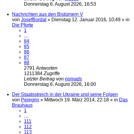
Donnerstag 6. August 2026, 16:53
Nachrichten aus den Bistümern V
von
JosefBordat
»
Dienstag 12. Januar 2016, 10:49
» in
Die Pforte
1
…
84
85
86
87
88
2791
Antworten
1211384
Zugriffe
Letzter Beitrag
von
nomads
Donnerstag 6. August 2026, 16:00
Der Staatsstreich in der Ukraine und seine Folgen
von
Peregrin
»
Mittwoch 19. März 2014, 22:18
» in
Das
Brauhaus
1
…
111
112
113