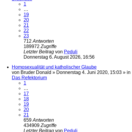
1
…
19
20
21
22
23
712
Antworten
189972
Zugriffe
Letzter Beitrag
von
Peduli
Donnerstag 6. August 2026, 16:56
Homosexualität und katholischer Glaube
von
Bruder Donald
»
Donnerstag 4. Juni 2020, 15:03
» in
Das Refektorium
1
…
17
18
19
20
21
659
Antworten
434909
Zugriffe
Letzter Beitrag
von
Peduli