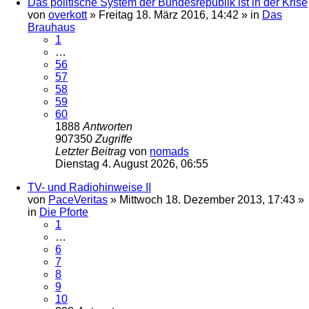
Das politische System der Bundesrepublik ist in der Krise
von
overkott
»
Freitag 18. März 2016, 14:42
» in
Das
Brauhaus
1
…
56
57
58
59
60
1888
Antworten
907350
Zugriffe
Letzter Beitrag
von
nomads
Dienstag 4. August 2026, 06:55
TV- und Radiohinweise II
von
PaceVeritas
»
Mittwoch 18. Dezember 2013, 17:43
»
in
Die Pforte
1
…
6
7
8
9
10