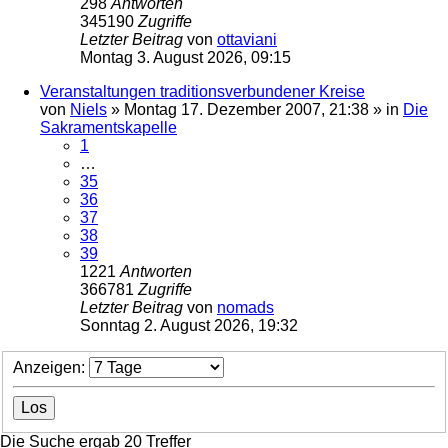
298
Antworten
345190
Zugriffe
Letzter Beitrag
von
ottaviani
Montag 3. August 2026, 09:15
Veranstaltungen traditionsverbundener Kreise
von
Niels
»
Montag 17. Dezember 2007, 21:38
» in
Die
Sakramentskapelle
1
…
35
36
37
38
39
1221
Antworten
366781
Zugriffe
Letzter Beitrag
von
nomads
Sonntag 2. August 2026, 19:32
Anzeigen:
Die Suche ergab 20 Treffer