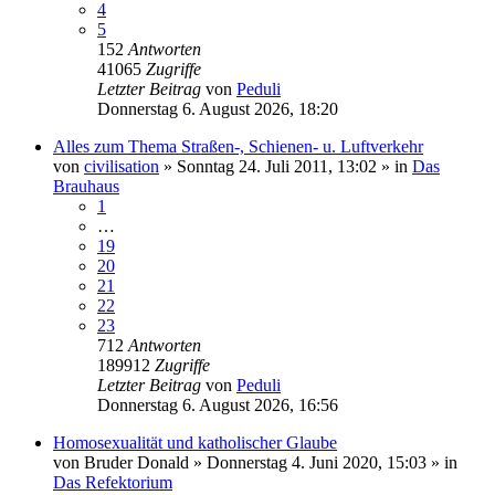
4
5
152
Antworten
41065
Zugriffe
Letzter Beitrag
von
Peduli
Donnerstag 6. August 2026, 18:20
Alles zum Thema Straßen-, Schienen- u. Luftverkehr
von
civilisation
»
Sonntag 24. Juli 2011, 13:02
» in
Das
Brauhaus
1
…
19
20
21
22
23
712
Antworten
189912
Zugriffe
Letzter Beitrag
von
Peduli
Donnerstag 6. August 2026, 16:56
Homosexualität und katholischer Glaube
von
Bruder Donald
»
Donnerstag 4. Juni 2020, 15:03
» in
Das Refektorium