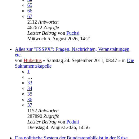
65
66
67
2112
Antworten
462672
Zugriffe
Letzter Beitrag
von
Fuchsi
Mittwoch 5. August 2026, 14:21
Alles zur "FSSPX": Fragen, Nachrichten, Veranstaltungen
etc.
von
Hubertus
»
Samstag 24. September 2011, 08:47
» in
Die
Sakramentskapelle
1
…
33
34
35
36
37
1152
Antworten
287890
Zugriffe
Letzter Beitrag
von
Peduli
Dienstag 4. August 2026, 14:56
Das politische System der Bundesrepublik ist in der Krise