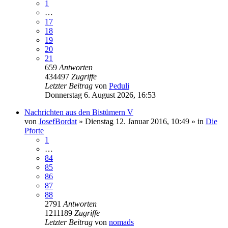
1
…
17
18
19
20
21
659
Antworten
434497
Zugriffe
Letzter Beitrag
von
Peduli
Donnerstag 6. August 2026, 16:53
Nachrichten aus den Bistümern V
von
JosefBordat
»
Dienstag 12. Januar 2016, 10:49
» in
Die
Pforte
1
…
84
85
86
87
88
2791
Antworten
1211189
Zugriffe
Letzter Beitrag
von
nomads