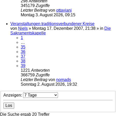
298
Antworten
345179
Zugriffe
Letzter Beitrag
von
ottaviani
Montag 3. August 2026, 09:15
Veranstaltungen traditionsverbundener Kreise
von
Niels
»
Montag 17. Dezember 2007, 21:38
» in
Die
Sakramentskapelle
1
…
35
36
37
38
39
1221
Antworten
366759
Zugriffe
Letzter Beitrag
von
nomads
Sonntag 2. August 2026, 19:32
Anzeigen:
Die Suche ergab 20 Treffer