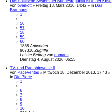
Das politische System der Bundesrepublik ist in der Krise
von
overkott
»
Freitag 18. März 2016, 14:42
» in
Das
Brauhaus
1
…
56
57
58
59
60
1888
Antworten
907310
Zugriffe
Letzter Beitrag
von
nomads
Dienstag 4. August 2026, 06:55
TV- und Radiohinweise II
von
PaceVeritas
»
Mittwoch 18. Dezember 2013, 17:43
»
in
Die Pforte
1
…
6
7
8
9
10