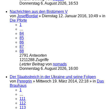
Donnerstag 6. August 2026, 16:53
Nachrichten aus den Bistümern V
von
JosefBordat
»
Dienstag 12. Januar 2016, 10:49
» in
Die Pforte
1
…
84
85
86
87
88
2791
Antworten
1211288
Zugriffe
Letzter Beitrag
von
nomads
Donnerstag 6. August 2026, 16:00
Der Staatsstreich in der Ukraine und seine Folgen
von
Peregrin
»
Mittwoch 19. März 2014, 22:18
» in
Das
Brauhaus
1
…
111
112
113