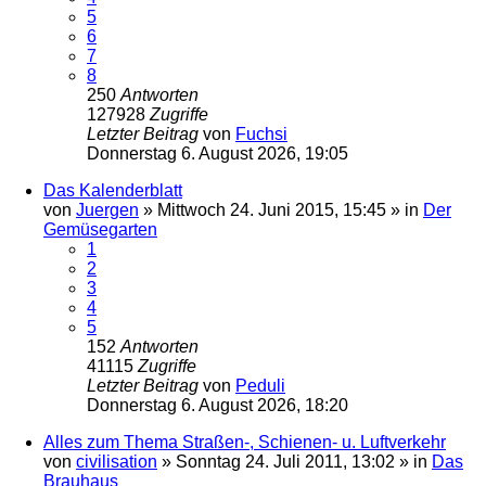
5
6
7
8
250
Antworten
127928
Zugriffe
Letzter Beitrag
von
Fuchsi
Donnerstag 6. August 2026, 19:05
Das Kalenderblatt
von
Juergen
»
Mittwoch 24. Juni 2015, 15:45
» in
Der
Gemüsegarten
1
2
3
4
5
152
Antworten
41115
Zugriffe
Letzter Beitrag
von
Peduli
Donnerstag 6. August 2026, 18:20
Alles zum Thema Straßen-, Schienen- u. Luftverkehr
von
civilisation
»
Sonntag 24. Juli 2011, 13:02
» in
Das
Brauhaus