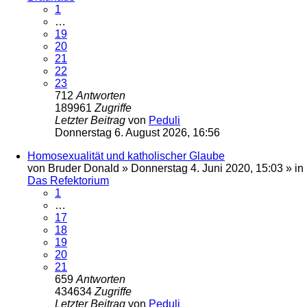
1
…
19
20
21
22
23
712
Antworten
189961
Zugriffe
Letzter Beitrag
von
Peduli
Donnerstag 6. August 2026, 16:56
Homosexualität und katholischer Glaube
von
Bruder Donald
»
Donnerstag 4. Juni 2020, 15:03
» in
Das Refektorium
1
…
17
18
19
20
21
659
Antworten
434634
Zugriffe
Letzter Beitrag
von
Peduli