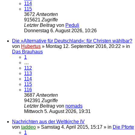
114
115
3672
Antworten
915621
Zugriffe
Letzter Beitrag
von
Peduli
Donnerstag 6. August 2026, 10:26
Die »Alternative für Deutschland«: für Christen wählbar?
von
Hubertus
»
Montag 12. September 2016, 20:22
» in
Das Brauhaus
1
…
112
113
114
115
116
3687
Antworten
942391
Zugriffe
Letzter Beitrag
von
nomads
Mittwoch 5. August 2026, 19:31
Nachrichten aus der Weltkirche IV
von
taddeo
»
Samstag 4. April 2015, 15:17
» in
Die Pforte
1