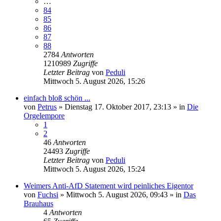
…
84
85
86
87
88
2784
Antworten
1210989
Zugriffe
Letzter Beitrag
von
Peduli
Mittwoch 5. August 2026, 15:26
einfach bloß schön ...
von
Petrus
»
Dienstag 17. Oktober 2017, 23:13
» in
Die
Orgelempore
1
2
46
Antworten
24493
Zugriffe
Letzter Beitrag
von
Peduli
Mittwoch 5. August 2026, 15:24
Weimers Anti-AfD Statement wird peinliches Eigentor
von
Fuchsi
»
Mittwoch 5. August 2026, 09:43
» in
Das
Brauhaus
4
Antworten