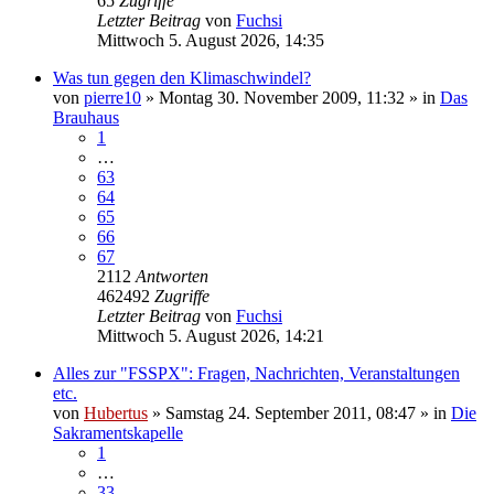
65
Zugriffe
Letzter Beitrag
von
Fuchsi
Mittwoch 5. August 2026, 14:35
Was tun gegen den Klimaschwindel?
von
pierre10
»
Montag 30. November 2009, 11:32
» in
Das
Brauhaus
1
…
63
64
65
66
67
2112
Antworten
462492
Zugriffe
Letzter Beitrag
von
Fuchsi
Mittwoch 5. August 2026, 14:21
Alles zur "FSSPX": Fragen, Nachrichten, Veranstaltungen
etc.
von
Hubertus
»
Samstag 24. September 2011, 08:47
» in
Die
Sakramentskapelle
1
…
33