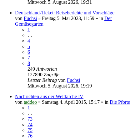
Mittwoch 5. August 2026, 19:31
Deutschland-Ticket: Reiseberichte und Vorschläge
von
Fuchsi
»
Freitag 5. Mai 2023, 11:59
» in
Der
Gemüsegarten
1
…
4
5
6
7
8
249
Antworten
127890
Zugriffe
Letzter Beitrag
von
Fuchsi
Mittwoch 5. August 2026, 19:19
Nachrichten aus der Weltkirche IV
von
taddeo
»
Samstag 4. April 2015, 15:17
» in
Die Pforte
1
…
73
74
75
76