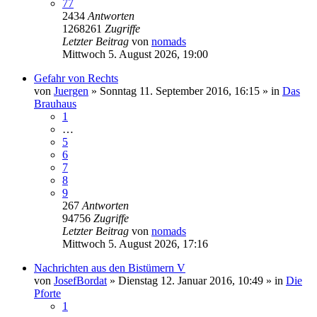
77
2434
Antworten
1268261
Zugriffe
Letzter Beitrag
von
nomads
Mittwoch 5. August 2026, 19:00
Gefahr von Rechts
von
Juergen
»
Sonntag 11. September 2016, 16:15
» in
Das
Brauhaus
1
…
5
6
7
8
9
267
Antworten
94756
Zugriffe
Letzter Beitrag
von
nomads
Mittwoch 5. August 2026, 17:16
Nachrichten aus den Bistümern V
von
JosefBordat
»
Dienstag 12. Januar 2016, 10:49
» in
Die
Pforte
1