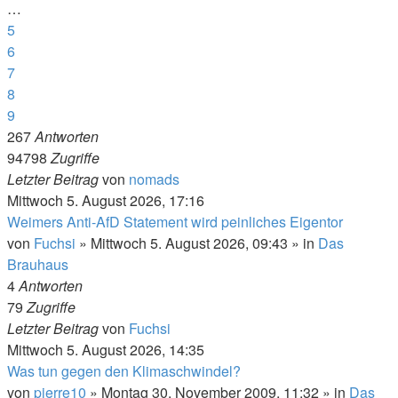
…
5
6
7
8
9
267
Antworten
94798
Zugriffe
Letzter Beitrag
von
nomads
Mittwoch 5. August 2026, 17:16
Weimers Anti-AfD Statement wird peinliches Eigentor
von
Fuchsi
»
Mittwoch 5. August 2026, 09:43
» in
Das
Brauhaus
4
Antworten
79
Zugriffe
Letzter Beitrag
von
Fuchsi
Mittwoch 5. August 2026, 14:35
Was tun gegen den Klimaschwindel?
von
pierre10
»
Montag 30. November 2009, 11:32
» in
Das