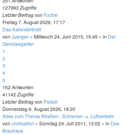
251
Antworten
127993
Zugriffe
Letzter Beitrag
von
Fuchsi
Freitag 7. August 2026, 17:17
Das Kalenderblatt
von
Juergen
»
Mittwoch 24. Juni 2015, 15:45
» in
Der
Gemüsegarten
1
2
3
4
5
152
Antworten
41142
Zugriffe
Letzter Beitrag
von
Peduli
Donnerstag 6. August 2026, 18:20
Alles zum Thema Straßen-, Schienen- u. Luftverkehr
von
civilisation
»
Sonntag 24. Juli 2011, 13:02
» in
Das
Brauhaus