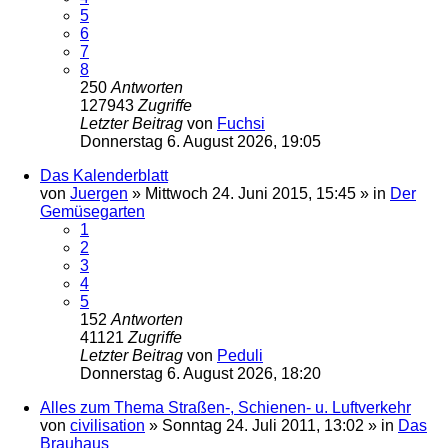
5
6
7
8
250
Antworten
127943
Zugriffe
Letzter Beitrag
von
Fuchsi
Donnerstag 6. August 2026, 19:05
Das Kalenderblatt
von
Juergen
»
Mittwoch 24. Juni 2015, 15:45
» in
Der
Gemüsegarten
1
2
3
4
5
152
Antworten
41121
Zugriffe
Letzter Beitrag
von
Peduli
Donnerstag 6. August 2026, 18:20
Alles zum Thema Straßen-, Schienen- u. Luftverkehr
von
civilisation
»
Sonntag 24. Juli 2011, 13:02
» in
Das
Brauhaus