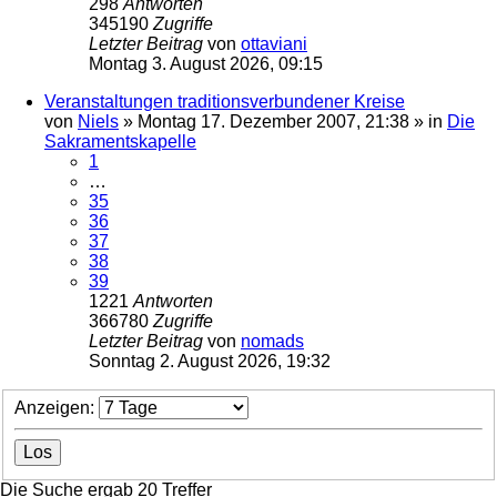
298
Antworten
345190
Zugriffe
Letzter Beitrag
von
ottaviani
Montag 3. August 2026, 09:15
Veranstaltungen traditionsverbundener Kreise
von
Niels
»
Montag 17. Dezember 2007, 21:38
» in
Die
Sakramentskapelle
1
…
35
36
37
38
39
1221
Antworten
366780
Zugriffe
Letzter Beitrag
von
nomads
Sonntag 2. August 2026, 19:32
Anzeigen:
Die Suche ergab 20 Treffer