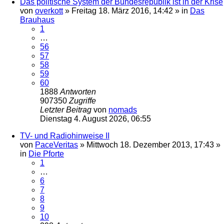
Das politische System der Bundesrepublik ist in der Krise
von
overkott
»
Freitag 18. März 2016, 14:42
» in
Das
Brauhaus
1
…
56
57
58
59
60
1888
Antworten
907350
Zugriffe
Letzter Beitrag
von
nomads
Dienstag 4. August 2026, 06:55
TV- und Radiohinweise II
von
PaceVeritas
»
Mittwoch 18. Dezember 2013, 17:43
»
in
Die Pforte
1
…
6
7
8
9
10