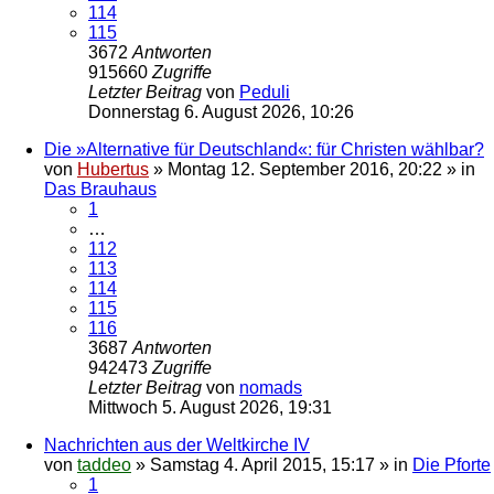
114
115
3672
Antworten
915660
Zugriffe
Letzter Beitrag
von
Peduli
Donnerstag 6. August 2026, 10:26
Die »Alternative für Deutschland«: für Christen wählbar?
von
Hubertus
»
Montag 12. September 2016, 20:22
» in
Das Brauhaus
1
…
112
113
114
115
116
3687
Antworten
942473
Zugriffe
Letzter Beitrag
von
nomads
Mittwoch 5. August 2026, 19:31
Nachrichten aus der Weltkirche IV
von
taddeo
»
Samstag 4. April 2015, 15:17
» in
Die Pforte
1