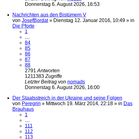
Donnerstag 6. August 2026, 16:53
Nachrichten aus den Bistümern V
von
JosefBordat
»
Dienstag 12. Januar 2016, 10:49
» in
Die Pforte
1
…
84
85
86
87
88
2791
Antworten
1211383
Zugriffe
Letzter Beitrag
von
nomads
Donnerstag 6. August 2026, 16:00
Der Staatsstreich in der Ukraine und seine Folgen
von
Peregrin
»
Mittwoch 19. März 2014, 22:18
» in
Das
Brauhaus
1
…
111
112
113