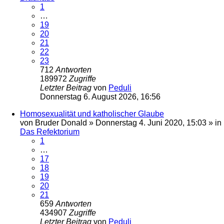
1
…
19
20
21
22
23
712
Antworten
189972
Zugriffe
Letzter Beitrag
von
Peduli
Donnerstag 6. August 2026, 16:56
Homosexualität und katholischer Glaube
von
Bruder Donald
»
Donnerstag 4. Juni 2020, 15:03
» in
Das Refektorium
1
…
17
18
19
20
21
659
Antworten
434907
Zugriffe
Letzter Beitrag
von
Peduli