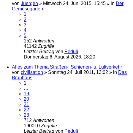
von
Juergen
»
Mittwoch 24. Juni 2015, 15:45
» in
Der
Gemüsegarten
1
2
3
4
5
152
Antworten
41142
Zugriffe
Letzter Beitrag
von
Peduli
Donnerstag 6. August 2026, 18:20
Alles zum Thema Straßen-, Schienen- u. Luftverkehr
von
civilisation
»
Sonntag 24. Juli 2011, 13:02
» in
Das
Brauhaus
1
…
19
20
21
22
23
712
Antworten
190010
Zugriffe
Letzter Beitrag
von
Peduli