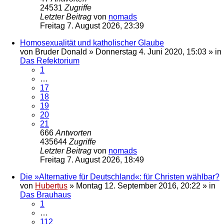
24531
Zugriffe
Letzter Beitrag
von
nomads
Freitag 7. August 2026, 23:39
Homosexualität und katholischer Glaube
von
Bruder Donald
»
Donnerstag 4. Juni 2020, 15:03
» in
Das Refektorium
1
…
17
18
19
20
21
666
Antworten
435644
Zugriffe
Letzter Beitrag
von
nomads
Freitag 7. August 2026, 18:49
Die »Alternative für Deutschland«: für Christen wählbar?
von
Hubertus
»
Montag 12. September 2016, 20:22
» in
Das Brauhaus
1
…
112