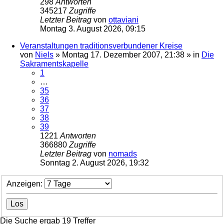
298
Antworten
345217
Zugriffe
Letzter Beitrag
von
ottaviani
Montag 3. August 2026, 09:15
Veranstaltungen traditionsverbundener Kreise
von
Niels
»
Montag 17. Dezember 2007, 21:38
» in
Die
Sakramentskapelle
1
…
35
36
37
38
39
1221
Antworten
366880
Zugriffe
Letzter Beitrag
von
nomads
Sonntag 2. August 2026, 19:32
Anzeigen:
Die Suche ergab 19 Treffer