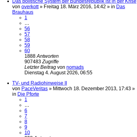
Das politische System der Bundesrepublik ist in der Krise
von
overkott
»
Freitag 18. März 2016, 14:42
» in
Das
Brauhaus
1
…
56
57
58
59
60
1888
Antworten
907483
Zugriffe
Letzter Beitrag
von
nomads
Dienstag 4. August 2026, 06:55
TV- und Radiohinweise II
von
PaceVeritas
»
Mittwoch 18. Dezember 2013, 17:43
»
in
Die Pforte
1
…
6
7
8
9
10