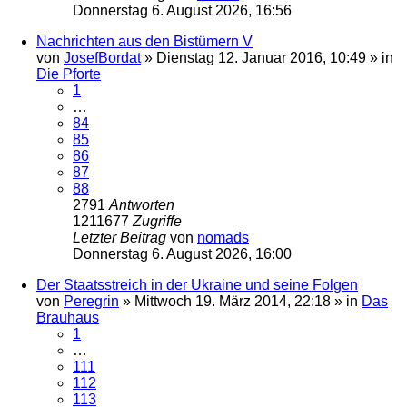
Donnerstag 6. August 2026, 16:56
Nachrichten aus den Bistümern V
von
JosefBordat
»
Dienstag 12. Januar 2016, 10:49
» in
Die Pforte
1
…
84
85
86
87
88
2791
Antworten
1211677
Zugriffe
Letzter Beitrag
von
nomads
Donnerstag 6. August 2026, 16:00
Der Staatsstreich in der Ukraine und seine Folgen
von
Peregrin
»
Mittwoch 19. März 2014, 22:18
» in
Das
Brauhaus
1
…
111
112
113