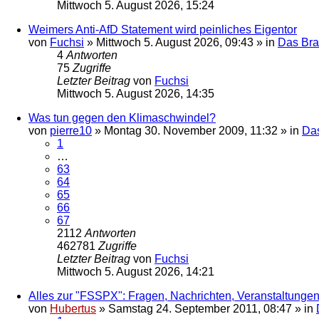
Mittwoch 5. August 2026, 15:24
Weimers Anti-AfD Statement wird peinliches Eigentor
von
Fuchsi
»
Mittwoch 5. August 2026, 09:43
» in
Das Br
4
Antworten
75
Zugriffe
Letzter Beitrag
von
Fuchsi
Mittwoch 5. August 2026, 14:35
Was tun gegen den Klimaschwindel?
von
pierre10
»
Montag 30. November 2009, 11:32
» in
Da
1
…
63
64
65
66
67
2112
Antworten
462781
Zugriffe
Letzter Beitrag
von
Fuchsi
Mittwoch 5. August 2026, 14:21
Alles zur "FSSPX": Fragen, Nachrichten, Veranstaltungen
von
Hubertus
»
Samstag 24. September 2011, 08:47
» in