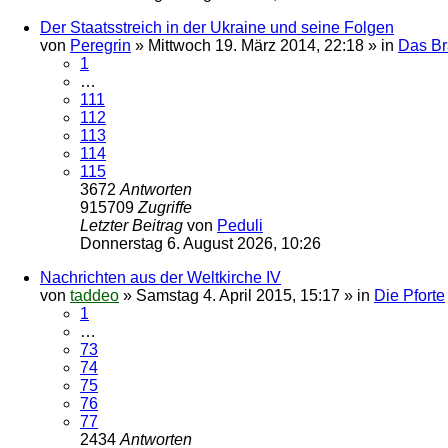
Der Staatsstreich in der Ukraine und seine Folgen
von
Peregrin
»
Mittwoch 19. März 2014, 22:18
» in
Das B
1
…
111
112
113
114
115
3672
Antworten
915709
Zugriffe
Letzter Beitrag
von
Peduli
Donnerstag 6. August 2026, 10:26
Nachrichten aus der Weltkirche IV
von
taddeo
»
Samstag 4. April 2015, 15:17
» in
Die Pforte
1
…
73
74
75
76
77
2434
Antworten