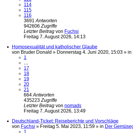
114
115
116
3691
Antworten
942606
Zugriffe
Letzter Beitrag
von
Fuchsi
Freitag 7. August 2026, 14:13
Homosexualität und katholischer Glaube
von
Bruder Donald
»
Donnerstag 4. Juni 2020, 15:03
» in
1
…
17
18
19
20
21
664
Antworten
435223
Zugriffe
Letzter Beitrag
von
nomads
Freitag 7. August 2026, 13:49
Deutschland-Ticket: Reiseberichte und Vorschläge
von
Fuchsi
»
Freitag 5. Mai 2023, 11:59
» in
Der Gemüseg
1