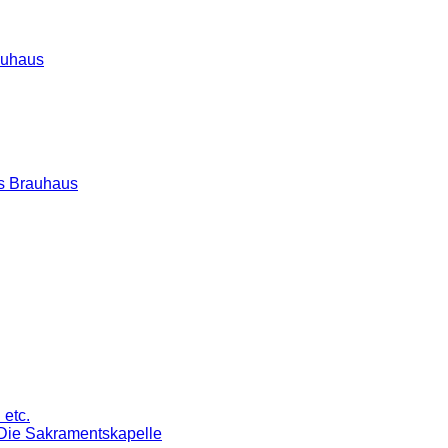
auhaus
s Brauhaus
 etc.
Die Sakramentskapelle