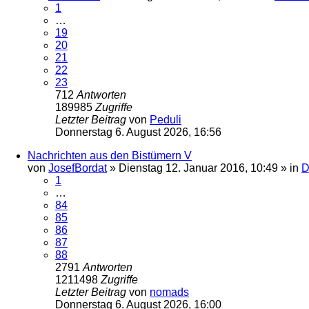
1
…
19
20
21
22
23
712
Antworten
189985
Zugriffe
Letzter Beitrag
von
Peduli
Donnerstag 6. August 2026, 16:56
Nachrichten aus den Bistümern V
von
JosefBordat
»
Dienstag 12. Januar 2016, 10:49
» in
D
1
…
84
85
86
87
88
2791
Antworten
1211498
Zugriffe
Letzter Beitrag
von
nomads
Donnerstag 6. August 2026, 16:00