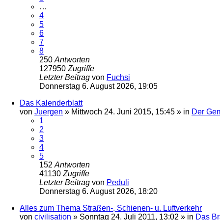
…
4
5
6
7
8
250
Antworten
127950
Zugriffe
Letzter Beitrag
von
Fuchsi
Donnerstag 6. August 2026, 19:05
Das Kalenderblatt
von
Juergen
»
Mittwoch 24. Juni 2015, 15:45
» in
Der Ge
1
2
3
4
5
152
Antworten
41130
Zugriffe
Letzter Beitrag
von
Peduli
Donnerstag 6. August 2026, 18:20
Alles zum Thema Straßen-, Schienen- u. Luftverkehr
von
civilisation
»
Sonntag 24. Juli 2011, 13:02
» in
Das B