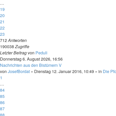
…
19
20
21
22
23
712
Antworten
190038
Zugriffe
Letzter Beitrag
von
Peduli
Donnerstag 6. August 2026, 16:56
Nachrichten aus den Bistümern V
von
JosefBordat
»
Dienstag 12. Januar 2016, 10:49
» in
Die Pfo
1
…
84
85
86
87
88