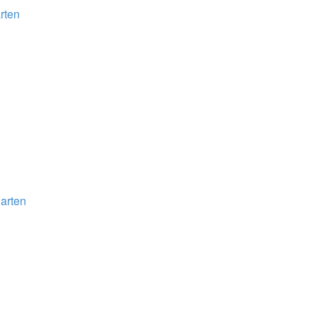
rten
arten