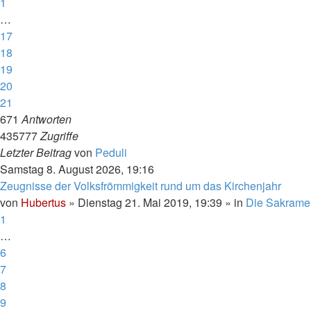
1
…
17
18
19
20
21
671
Antworten
435777
Zugriffe
Letzter Beitrag
von
Peduli
Samstag 8. August 2026, 19:16
Zeugnisse der Volksfrömmigkeit rund um das Kirchenjahr
von
Hubertus
»
Dienstag 21. Mai 2019, 19:39
» in
Die Sakrame
1
…
6
7
8
9