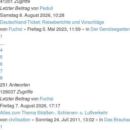
41201
Zugriffe
Letzter Beitrag
von
Peduli
Samstag 8. August 2026, 10:28
Deutschland-Ticket: Reiseberichte und Vorschläge
von
Fuchsi
»
Freitag 5. Mai 2023, 11:59
» in
Der Gemüsegarten
1
…
4
5
6
7
8
251
Antworten
128037
Zugriffe
Letzter Beitrag
von
Fuchsi
Freitag 7. August 2026, 17:17
Alles zum Thema Straßen-, Schienen- u. Luftverkehr
von
civilisation
»
Sonntag 24. Juli 2011, 13:02
» in
Das Brauha
1