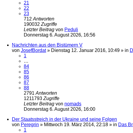
21
22
23
712
Antworten
190032
Zugriffe
Letzter Beitrag
von
Peduli
Donnerstag 6. August 2026, 16:56
Nachrichten aus den Bistümern V
von
JosefBordat
»
Dienstag 12. Januar 2016, 10:49
» in
D
1
…
84
85
86
87
88
2791
Antworten
1211793
Zugriffe
Letzter Beitrag
von
nomads
Donnerstag 6. August 2026, 16:00
Der Staatsstreich in der Ukraine und seine Folgen
von
Peregrin
»
Mittwoch 19. März 2014, 22:18
» in
Das B
1