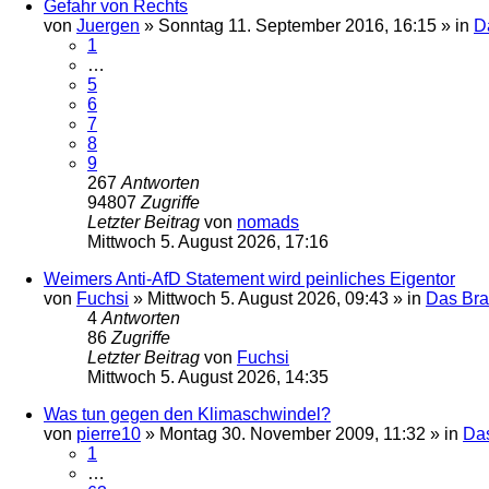
Gefahr von Rechts
von
Juergen
»
Sonntag 11. September 2016, 16:15
» in
D
1
…
5
6
7
8
9
267
Antworten
94807
Zugriffe
Letzter Beitrag
von
nomads
Mittwoch 5. August 2026, 17:16
Weimers Anti-AfD Statement wird peinliches Eigentor
von
Fuchsi
»
Mittwoch 5. August 2026, 09:43
» in
Das Br
4
Antworten
86
Zugriffe
Letzter Beitrag
von
Fuchsi
Mittwoch 5. August 2026, 14:35
Was tun gegen den Klimaschwindel?
von
pierre10
»
Montag 30. November 2009, 11:32
» in
Da
1
…