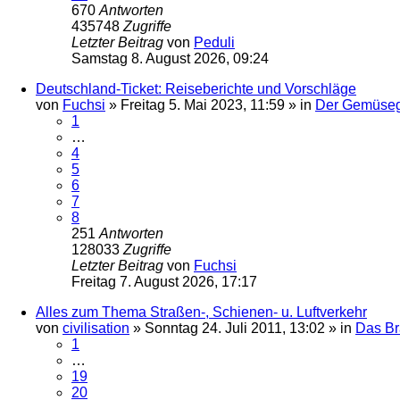
670
Antworten
435748
Zugriffe
Letzter Beitrag
von
Peduli
Samstag 8. August 2026, 09:24
Deutschland-Ticket: Reiseberichte und Vorschläge
von
Fuchsi
»
Freitag 5. Mai 2023, 11:59
» in
Der Gemüseg
1
…
4
5
6
7
8
251
Antworten
128033
Zugriffe
Letzter Beitrag
von
Fuchsi
Freitag 7. August 2026, 17:17
Alles zum Thema Straßen-, Schienen- u. Luftverkehr
von
civilisation
»
Sonntag 24. Juli 2011, 13:02
» in
Das B
1
…
19
20