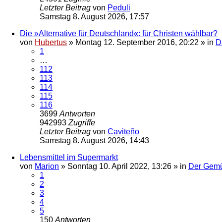
Letzter Beitrag
von
Peduli
Samstag 8. August 2026, 17:57
Die »Alternative für Deutschland«: für Christen wählbar?
von
Hubertus
»
Montag 12. September 2016, 20:22
» in
D
1
…
112
113
114
115
116
3699
Antworten
942993
Zugriffe
Letzter Beitrag
von
Caviteño
Samstag 8. August 2026, 14:43
Lebensmittel im Supermarkt
von
Marion
»
Sonntag 10. April 2022, 13:26
» in
Der Gemü
1
2
3
4
5
150
Antworten