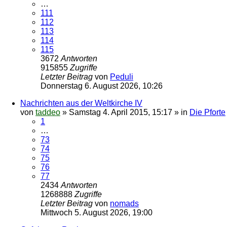
…
111
112
113
114
115
3672
Antworten
915855
Zugriffe
Letzter Beitrag
von
Peduli
Donnerstag 6. August 2026, 10:26
Nachrichten aus der Weltkirche IV
von
taddeo
»
Samstag 4. April 2015, 15:17
» in
Die Pforte
1
…
73
74
75
76
77
2434
Antworten
1268888
Zugriffe
Letzter Beitrag
von
nomads
Mittwoch 5. August 2026, 19:00