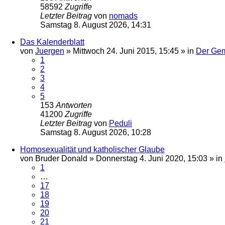
58592
Zugriffe
Letzter Beitrag
von
nomads
Samstag 8. August 2026, 14:31
Das Kalenderblatt
von
Juergen
»
Mittwoch 24. Juni 2015, 15:45
» in
Der Ge
1
2
3
4
5
153
Antworten
41200
Zugriffe
Letzter Beitrag
von
Peduli
Samstag 8. August 2026, 10:28
Homosexualität und katholischer Glaube
von
Bruder Donald
»
Donnerstag 4. Juni 2020, 15:03
» in
1
…
17
18
19
20
21