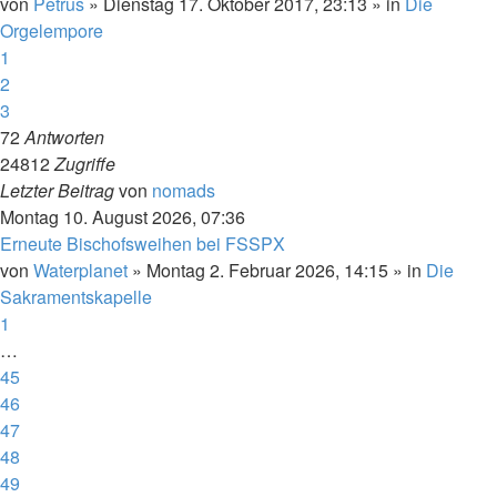
von
Petrus
»
Dienstag 17. Oktober 2017, 23:13
» in
Die
Orgelempore
1
2
3
72
Antworten
24812
Zugriffe
Letzter Beitrag
von
nomads
Montag 10. August 2026, 07:36
Erneute Bischofsweihen bei FSSPX
von
Waterplanet
»
Montag 2. Februar 2026, 14:15
» in
Die
Sakramentskapelle
1
…
45
46
47
48
49