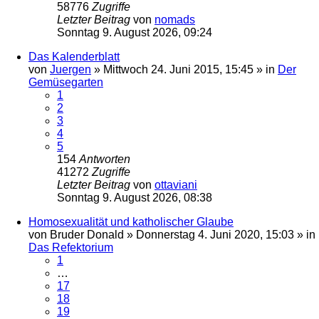
58776
Zugriffe
Letzter Beitrag
von
nomads
Sonntag 9. August 2026, 09:24
Das Kalenderblatt
von
Juergen
»
Mittwoch 24. Juni 2015, 15:45
» in
Der
Gemüsegarten
1
2
3
4
5
154
Antworten
41272
Zugriffe
Letzter Beitrag
von
ottaviani
Sonntag 9. August 2026, 08:38
Homosexualität und katholischer Glaube
von
Bruder Donald
»
Donnerstag 4. Juni 2020, 15:03
» in
Das Refektorium
1
…
17
18
19