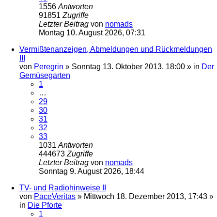
1556
Antworten
91851
Zugriffe
Letzter Beitrag
von
nomads
Montag 10. August 2026, 07:31
Vermißtenanzeigen, Abmeldungen und Rückmeldungen
III
von
Peregrin
»
Sonntag 13. Oktober 2013, 18:00
» in
Der
Gemüsegarten
1
…
29
30
31
32
33
1031
Antworten
444673
Zugriffe
Letzter Beitrag
von
nomads
Sonntag 9. August 2026, 18:44
TV- und Radiohinweise II
von
PaceVeritas
»
Mittwoch 18. Dezember 2013, 17:43
»
in
Die Pforte
1