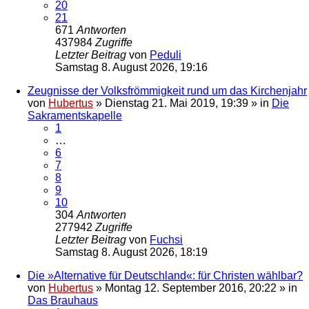
20
21
671
Antworten
437984
Zugriffe
Letzter Beitrag
von
Peduli
Samstag 8. August 2026, 19:16
Zeugnisse der Volksfrömmigkeit rund um das Kirchenjahr
von
Hubertus
»
Dienstag 21. Mai 2019, 19:39
» in
Die
Sakramentskapelle
1
…
6
7
8
9
10
304
Antworten
277942
Zugriffe
Letzter Beitrag
von
Fuchsi
Samstag 8. August 2026, 18:19
Die »Alternative für Deutschland«: für Christen wählbar?
von
Hubertus
»
Montag 12. September 2016, 20:22
» in
Das Brauhaus