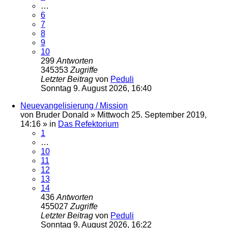
…
6
7
8
9
10
299
Antworten
345353
Zugriffe
Letzter Beitrag
von
Peduli
Sonntag 9. August 2026, 16:40
Neuevangelisierung / Mission
von
Bruder Donald
»
Mittwoch 25. September 2019,
14:16
» in
Das Refektorium
1
…
10
11
12
13
14
436
Antworten
455027
Zugriffe
Letzter Beitrag
von
Peduli
Sonntag 9. August 2026, 16:22