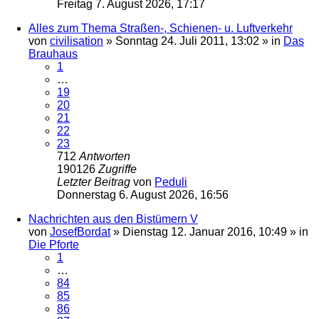
Freitag 7. August 2026, 17:17
Alles zum Thema Straßen-, Schienen- u. Luftverkehr
von
civilisation
»
Sonntag 24. Juli 2011, 13:02
» in
Das
Brauhaus
1
…
19
20
21
22
23
712
Antworten
190126
Zugriffe
Letzter Beitrag
von
Peduli
Donnerstag 6. August 2026, 16:56
Nachrichten aus den Bistümern V
von
JosefBordat
»
Dienstag 12. Januar 2016, 10:49
» in
Die Pforte
1
…
84
85
86