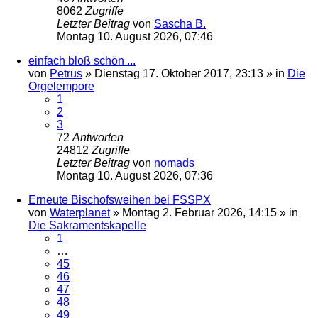
8062
Zugriffe
Letzter Beitrag
von
Sascha B.
Montag 10. August 2026, 07:46
einfach bloß schön ...
von
Petrus
»
Dienstag 17. Oktober 2017, 23:13
» in
Die
Orgelempore
1
2
3
72
Antworten
24812
Zugriffe
Letzter Beitrag
von
nomads
Montag 10. August 2026, 07:36
Erneute Bischofsweihen bei FSSPX
von
Waterplanet
»
Montag 2. Februar 2026, 14:15
» in
Die Sakramentskapelle
1
…
45
46
47
48
49