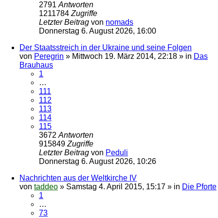
2791
Antworten
1211784
Zugriffe
Letzter Beitrag
von
nomads
Donnerstag 6. August 2026, 16:00
Der Staatsstreich in der Ukraine und seine Folgen
von
Peregrin
»
Mittwoch 19. März 2014, 22:18
» in
Das
Brauhaus
1
…
111
112
113
114
115
3672
Antworten
915849
Zugriffe
Letzter Beitrag
von
Peduli
Donnerstag 6. August 2026, 10:26
Nachrichten aus der Weltkirche IV
von
taddeo
»
Samstag 4. April 2015, 15:17
» in
Die Pforte
1
…
73