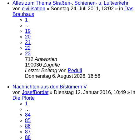
Alles zum Thema Straßen-, Schienen- u. Luftverkehr
von
civilisation
»
Sonntag 24. Juli 2011, 13:02
» in
Das
Brauhaus
1
…
19
20
21
22
23
712
Antworten
190030
Zugriffe
Letzter Beitrag
von
Peduli
Donnerstag 6. August 2026, 16:56
Nachrichten aus den Bistümern V
von
JosefBordat
»
Dienstag 12. Januar 2016, 10:49
» in
Die Pforte
1
…
84
85
86
87
88