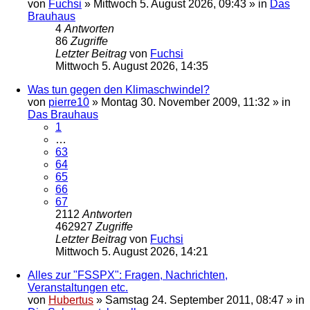
von
Fuchsi
»
Mittwoch 5. August 2026, 09:43
» in
Das
Brauhaus
4
Antworten
86
Zugriffe
Letzter Beitrag
von
Fuchsi
Mittwoch 5. August 2026, 14:35
Was tun gegen den Klimaschwindel?
von
pierre10
»
Montag 30. November 2009, 11:32
» in
Das Brauhaus
1
…
63
64
65
66
67
2112
Antworten
462927
Zugriffe
Letzter Beitrag
von
Fuchsi
Mittwoch 5. August 2026, 14:21
Alles zur "FSSPX": Fragen, Nachrichten,
Veranstaltungen etc.
von
Hubertus
»
Samstag 24. September 2011, 08:47
» in