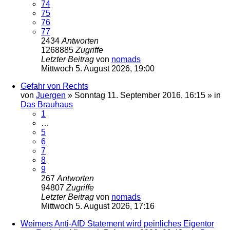
74
75
76
77
2434
Antworten
1268885
Zugriffe
Letzter Beitrag
von
nomads
Mittwoch 5. August 2026, 19:00
Gefahr von Rechts
von
Juergen
»
Sonntag 11. September 2016, 16:15
» in
Das Brauhaus
1
…
5
6
7
8
9
267
Antworten
94807
Zugriffe
Letzter Beitrag
von
nomads
Mittwoch 5. August 2026, 17:16
Weimers Anti-AfD Statement wird peinliches Eigentor