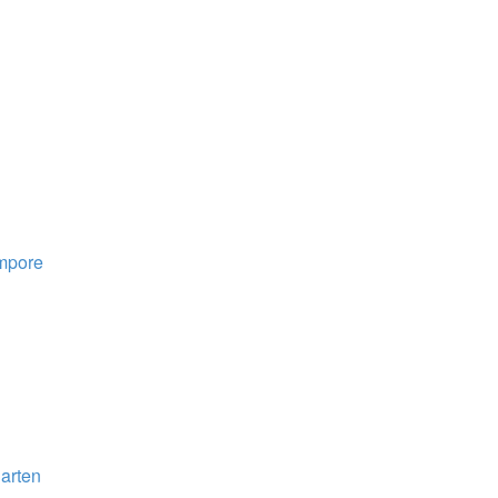
mpore
arten