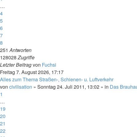
…
4
5
6
7
8
251
Antworten
128028
Zugriffe
Letzter Beitrag
von
Fuchsi
Freitag 7. August 2026, 17:17
Alles zum Thema Straßen-, Schienen- u. Luftverkehr
von
civilisation
»
Sonntag 24. Juli 2011, 13:02
» in
Das Brauha
1
…
19
20
21
22