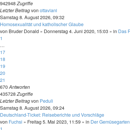
942948
Zugriffe
Letzter Beitrag
von
ottaviani
Samstag 8. August 2026, 09:32
Homosexualität und katholischer Glaube
von
Bruder Donald
»
Donnerstag 4. Juni 2020, 15:03
» in
Das R
1
…
17
18
19
20
21
670
Antworten
435728
Zugriffe
Letzter Beitrag
von
Peduli
Samstag 8. August 2026, 09:24
Deutschland-Ticket: Reiseberichte und Vorschläge
von
Fuchsi
»
Freitag 5. Mai 2023, 11:59
» in
Der Gemüsegarten
1