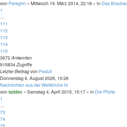
von
Peregrin
»
Mittwoch 19. März 2014, 22:18
» in
Das Brauha
1
…
111
112
113
114
115
3672
Antworten
915834
Zugriffe
Letzter Beitrag
von
Peduli
Donnerstag 6. August 2026, 10:26
Nachrichten aus der Weltkirche IV
von
taddeo
»
Samstag 4. April 2015, 15:17
» in
Die Pforte
1
…
73
74
75