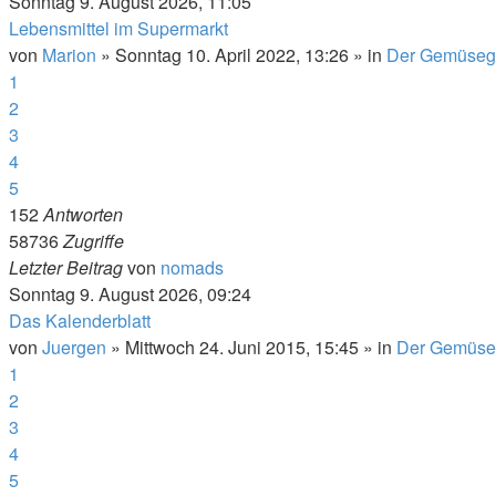
Sonntag 9. August 2026, 11:05
Lebensmittel im Supermarkt
von
Marion
»
Sonntag 10. April 2022, 13:26
» in
Der Gemüseg
1
2
3
4
5
152
Antworten
58736
Zugriffe
Letzter Beitrag
von
nomads
Sonntag 9. August 2026, 09:24
Das Kalenderblatt
von
Juergen
»
Mittwoch 24. Juni 2015, 15:45
» in
Der Gemüse
1
2
3
4
5