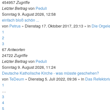
454957
Zugriffe
Letzter Beitrag
von
Peduli
Sonntag 9. August 2026, 12:58
einfach bloß schön ...
von
Petrus
»
Dienstag 17. Oktober 2017, 23:13
» in
Die Orgel
1
2
3
67
Antworten
24722
Zugriffe
Letzter Beitrag
von
Peduli
Sonntag 9. August 2026, 11:24
Deutsche Katholische Kirche - was müsste geschehen?
von
TeDeum
»
Dienstag 5. Juli 2022, 09:36
» in
Das Refektor
1
…
3
4
5