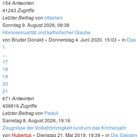
154
Antworten
41243
Zugriffe
Letzter Beitrag
von
ottaviani
Sonntag 9. August 2026, 08:38
Homosexualität und katholischer Glaube
von
Bruder Donald
»
Donnerstag 4. Juni 2020, 15:03
» in
Das 
1
…
17
18
19
20
21
671
Antworten
436816
Zugriffe
Letzter Beitrag
von
Peduli
Samstag 8. August 2026, 19:16
Zeugnisse der Volksfrömmigkeit rund um das Kirchenjahr
von
Hubertus
»
Dienstag 21. Mai 2019, 19:39
» in
Die Sakram