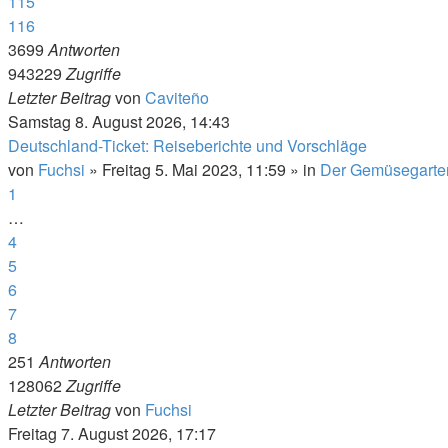
115
116
3699
Antworten
943229
Zugriffe
Letzter Beitrag
von
Caviteño
Samstag 8. August 2026, 14:43
Deutschland-Ticket: Reiseberichte und Vorschläge
von
Fuchsi
»
Freitag 5. Mai 2023, 11:59
» in
Der Gemüsegarte
1
…
4
5
6
7
8
251
Antworten
128062
Zugriffe
Letzter Beitrag
von
Fuchsi
Freitag 7. August 2026, 17:17