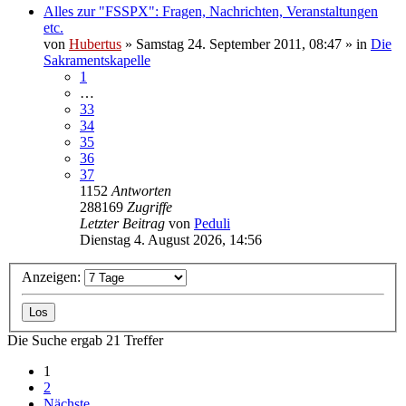
Alles zur "FSSPX": Fragen, Nachrichten, Veranstaltungen
etc.
von
Hubertus
»
Samstag 24. September 2011, 08:47
» in
Die
Sakramentskapelle
1
…
33
34
35
36
37
1152
Antworten
288169
Zugriffe
Letzter Beitrag
von
Peduli
Dienstag 4. August 2026, 14:56
Anzeigen:
Die Suche ergab 21 Treffer
1
2
Nächste