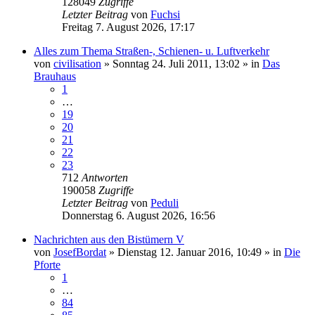
128049
Zugriffe
Letzter Beitrag
von
Fuchsi
Freitag 7. August 2026, 17:17
Alles zum Thema Straßen-, Schienen- u. Luftverkehr
von
civilisation
»
Sonntag 24. Juli 2011, 13:02
» in
Das
Brauhaus
1
…
19
20
21
22
23
712
Antworten
190058
Zugriffe
Letzter Beitrag
von
Peduli
Donnerstag 6. August 2026, 16:56
Nachrichten aus den Bistümern V
von
JosefBordat
»
Dienstag 12. Januar 2016, 10:49
» in
Die
Pforte
1
…
84