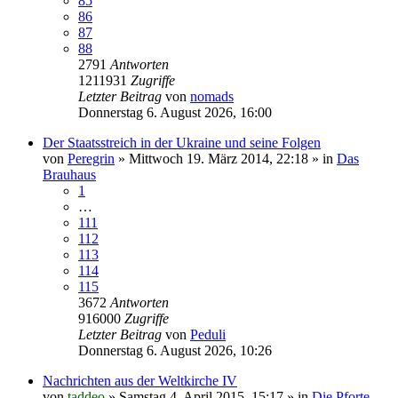
85
86
87
88
2791
Antworten
1211931
Zugriffe
Letzter Beitrag
von
nomads
Donnerstag 6. August 2026, 16:00
Der Staatsstreich in der Ukraine und seine Folgen
von
Peregrin
»
Mittwoch 19. März 2014, 22:18
» in
Das
Brauhaus
1
…
111
112
113
114
115
3672
Antworten
916000
Zugriffe
Letzter Beitrag
von
Peduli
Donnerstag 6. August 2026, 10:26
Nachrichten aus der Weltkirche IV
von
taddeo
»
Samstag 4. April 2015, 15:17
» in
Die Pforte