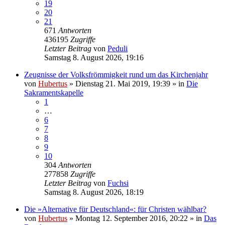
19
20
21
671
Antworten
436195
Zugriffe
Letzter Beitrag
von
Peduli
Samstag 8. August 2026, 19:16
Zeugnisse der Volksfrömmigkeit rund um das Kirchenjahr
von
Hubertus
»
Dienstag 21. Mai 2019, 19:39
» in
Die
Sakramentskapelle
1
…
6
7
8
9
10
304
Antworten
277858
Zugriffe
Letzter Beitrag
von
Fuchsi
Samstag 8. August 2026, 18:19
Die »Alternative für Deutschland«: für Christen wählbar?
von
Hubertus
»
Montag 12. September 2016, 20:22
» in
Das