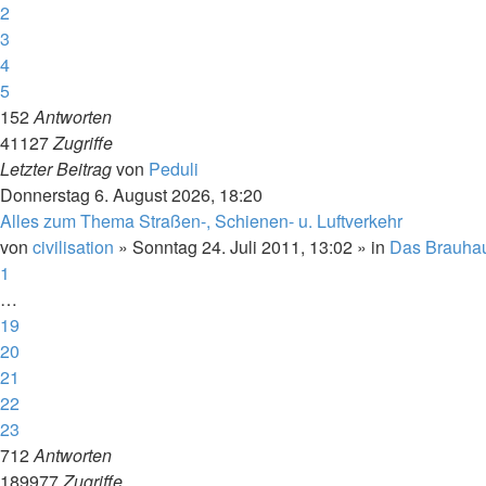
2
3
4
5
152
Antworten
41127
Zugriffe
Letzter Beitrag
von
Peduli
Donnerstag 6. August 2026, 18:20
Alles zum Thema Straßen-, Schienen- u. Luftverkehr
von
civilisation
»
Sonntag 24. Juli 2011, 13:02
» in
Das Brauha
1
…
19
20
21
22
23
712
Antworten
189977
Zugriffe