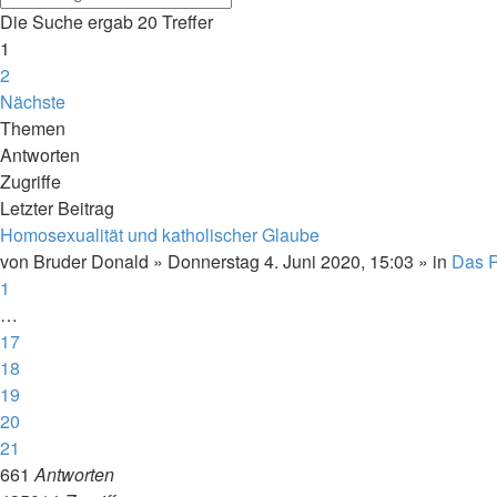
Die Suche ergab 20 Treffer
1
2
Nächste
Themen
Antworten
Zugriffe
Letzter Beitrag
Homosexualität und katholischer Glaube
von
Bruder Donald
»
Donnerstag 4. Juni 2020, 15:03
» in
Das R
1
…
17
18
19
20
21
661
Antworten