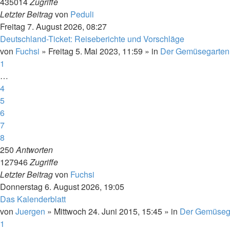
435014
Zugriffe
Letzter Beitrag
von
Peduli
Freitag 7. August 2026, 08:27
Deutschland-Ticket: Reiseberichte und Vorschläge
von
Fuchsi
»
Freitag 5. Mai 2023, 11:59
» in
Der Gemüsegarten
1
…
4
5
6
7
8
250
Antworten
127946
Zugriffe
Letzter Beitrag
von
Fuchsi
Donnerstag 6. August 2026, 19:05
Das Kalenderblatt
von
Juergen
»
Mittwoch 24. Juni 2015, 15:45
» in
Der Gemüseg
1