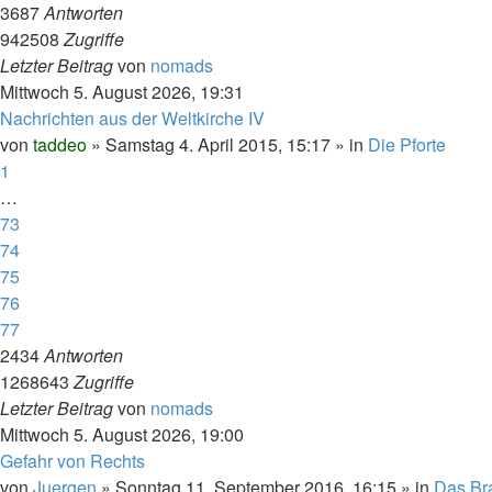
3687
Antworten
942508
Zugriffe
Letzter Beitrag
von
nomads
Mittwoch 5. August 2026, 19:31
Nachrichten aus der Weltkirche IV
von
taddeo
»
Samstag 4. April 2015, 15:17
» in
Die Pforte
1
…
73
74
75
76
77
2434
Antworten
1268643
Zugriffe
Letzter Beitrag
von
nomads
Mittwoch 5. August 2026, 19:00
Gefahr von Rechts
von
Juergen
»
Sonntag 11. September 2016, 16:15
» in
Das Br