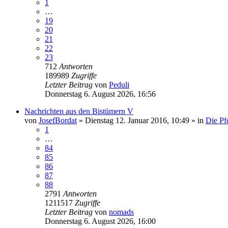
1
…
19
20
21
22
23
712
Antworten
189989
Zugriffe
Letzter Beitrag
von
Peduli
Donnerstag 6. August 2026, 16:56
Nachrichten aus den Bistümern V
von
JosefBordat
»
Dienstag 12. Januar 2016, 10:49
» in
Die Pf
1
…
84
85
86
87
88
2791
Antworten
1211517
Zugriffe
Letzter Beitrag
von
nomads
Donnerstag 6. August 2026, 16:00