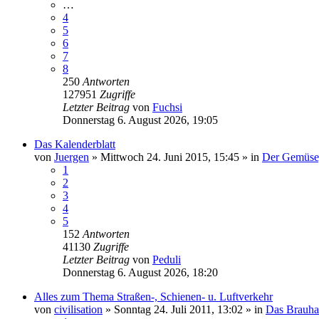
…
4
5
6
7
8
250
Antworten
127951
Zugriffe
Letzter Beitrag
von
Fuchsi
Donnerstag 6. August 2026, 19:05
Das Kalenderblatt
von
Juergen
»
Mittwoch 24. Juni 2015, 15:45
» in
Der Gemüse
1
2
3
4
5
152
Antworten
41130
Zugriffe
Letzter Beitrag
von
Peduli
Donnerstag 6. August 2026, 18:20
Alles zum Thema Straßen-, Schienen- u. Luftverkehr
von
civilisation
»
Sonntag 24. Juli 2011, 13:02
» in
Das Brauha