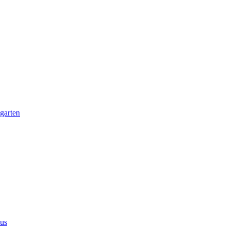
garten
us