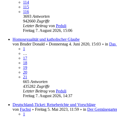
114
115
116
3693
Antworten
942660
Zugriffe
Letzter Beitrag
von
Peduli
Freitag 7. August 2026, 15:06
Homosexualität und katholischer Glaube
von
Bruder Donald
»
Donnerstag 4. Juni 2020, 15:03
» in
Das 
1
…
17
18
19
20
21
665
Antworten
435282
Zugriffe
Letzter Beitrag
von
Peduli
Freitag 7. August 2026, 14:37
Deutschland-Ticket: Reiseberichte und Vorschläge
von
Fuchsi
»
Freitag 5. Mai 2023, 11:59
» in
Der Gemüsegarte
1