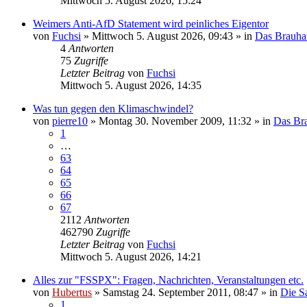
Mittwoch 5. August 2026, 15:24
Weimers Anti-AfD Statement wird peinliches Eigentor
von
Fuchsi
»
Mittwoch 5. August 2026, 09:43
» in
Das Brauha
4
Antworten
75
Zugriffe
Letzter Beitrag
von
Fuchsi
Mittwoch 5. August 2026, 14:35
Was tun gegen den Klimaschwindel?
von
pierre10
»
Montag 30. November 2009, 11:32
» in
Das Br
1
…
63
64
65
66
67
2112
Antworten
462790
Zugriffe
Letzter Beitrag
von
Fuchsi
Mittwoch 5. August 2026, 14:21
Alles zur "FSSPX": Fragen, Nachrichten, Veranstaltungen etc.
von
Hubertus
»
Samstag 24. September 2011, 08:47
» in
Die S
1