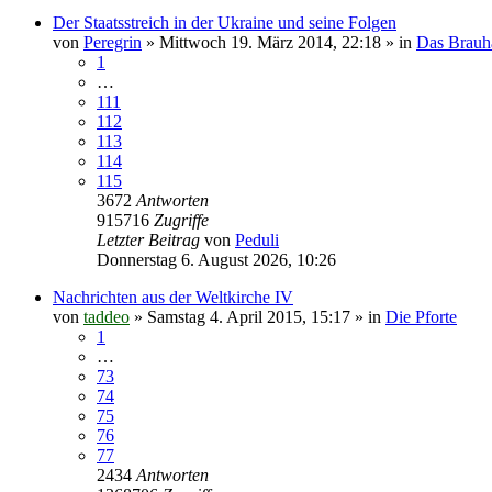
Der Staatsstreich in der Ukraine und seine Folgen
von
Peregrin
»
Mittwoch 19. März 2014, 22:18
» in
Das Brauh
1
…
111
112
113
114
115
3672
Antworten
915716
Zugriffe
Letzter Beitrag
von
Peduli
Donnerstag 6. August 2026, 10:26
Nachrichten aus der Weltkirche IV
von
taddeo
»
Samstag 4. April 2015, 15:17
» in
Die Pforte
1
…
73
74
75
76
77
2434
Antworten