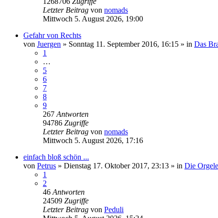
1268706
Zugriffe
Letzter Beitrag
von
nomads
Mittwoch 5. August 2026, 19:00
Gefahr von Rechts
von
Juergen
»
Sonntag 11. September 2016, 16:15
» in
Das Br
1
…
5
6
7
8
9
267
Antworten
94786
Zugriffe
Letzter Beitrag
von
nomads
Mittwoch 5. August 2026, 17:16
einfach bloß schön ...
von
Petrus
»
Dienstag 17. Oktober 2017, 23:13
» in
Die Orgel
1
2
46
Antworten
24509
Zugriffe
Letzter Beitrag
von
Peduli