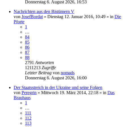
Donnerstag 6. August 2026, 16:53
Nachrichten aus den Bistümern V
von
JosefBordat
»
Dienstag 12. Januar 2016, 10:49
» in
Die
Pforte
1
…
84
85
86
87
88
2791
Antworten
1211213
Zugriffe
Letzter Beitrag
von
nomads
Donnerstag 6. August 2026, 16:00
Der Staatsstreich in der Ukraine und seine Folgen
von
Peregrin
»
Mittwoch 19. März 2014, 22:18
» in
Das
Brauhaus
1
…
111
112
113