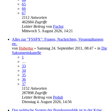
65
66
67
2112
Antworten
462684
Zugriffe
Letzter Beitrag
von
Fuchsi
Mittwoch 5. August 2026, 14:21
Alles zur "FSSPX": Fragen, Nachrichten, Veranstaltungen
etc.
von
Hubertus
»
Samstag 24. September 2011, 08:47
» in
Die
Sakramentskapelle
1
…
33
34
35
36
37
1152
Antworten
287898
Zugriffe
Letzter Beitrag
von
Peduli
Dienstag 4. August 2026, 14:56
Das politische System der Bundesrepublik ist in der Krise