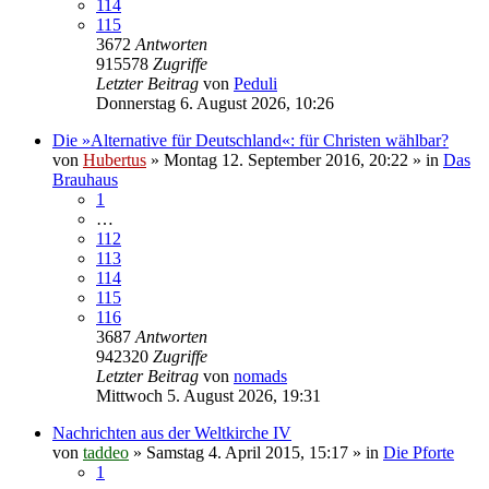
114
115
3672
Antworten
915578
Zugriffe
Letzter Beitrag
von
Peduli
Donnerstag 6. August 2026, 10:26
Die »Alternative für Deutschland«: für Christen wählbar?
von
Hubertus
»
Montag 12. September 2016, 20:22
» in
Das
Brauhaus
1
…
112
113
114
115
116
3687
Antworten
942320
Zugriffe
Letzter Beitrag
von
nomads
Mittwoch 5. August 2026, 19:31
Nachrichten aus der Weltkirche IV
von
taddeo
»
Samstag 4. April 2015, 15:17
» in
Die Pforte
1