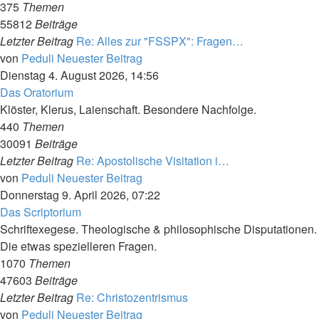
375
Themen
55812
Beiträge
Letzter Beitrag
Re: Alles zur "FSSPX": Fragen…
von
Peduli
Neuester Beitrag
Dienstag 4. August 2026, 14:56
Das Oratorium
Klöster, Klerus, Laienschaft. Besondere Nachfolge.
440
Themen
30091
Beiträge
Letzter Beitrag
Re: Apostolische Visitation i…
von
Peduli
Neuester Beitrag
Donnerstag 9. April 2026, 07:22
Das Scriptorium
Schriftexegese. Theologische & philosophische Disputationen.
Die etwas spezielleren Fragen.
1070
Themen
47603
Beiträge
Letzter Beitrag
Re: Christozentrismus
von
Peduli
Neuester Beitrag