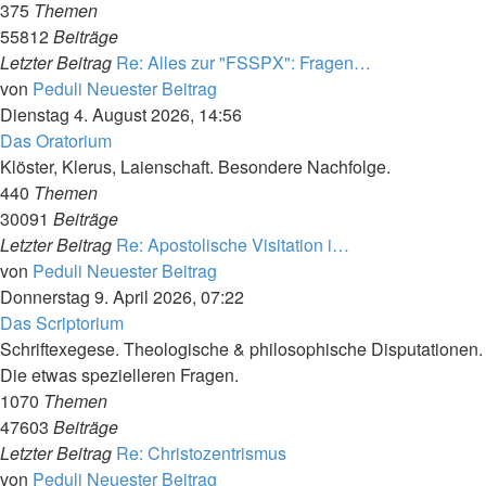
375
Themen
55812
Beiträge
Letzter Beitrag
Re: Alles zur "FSSPX": Fragen…
von
Peduli
Neuester Beitrag
Dienstag 4. August 2026, 14:56
Das Oratorium
Klöster, Klerus, Laienschaft. Besondere Nachfolge.
440
Themen
30091
Beiträge
Letzter Beitrag
Re: Apostolische Visitation i…
von
Peduli
Neuester Beitrag
Donnerstag 9. April 2026, 07:22
Das Scriptorium
Schriftexegese. Theologische & philosophische Disputationen.
Die etwas spezielleren Fragen.
1070
Themen
47603
Beiträge
Letzter Beitrag
Re: Christozentrismus
von
Peduli
Neuester Beitrag