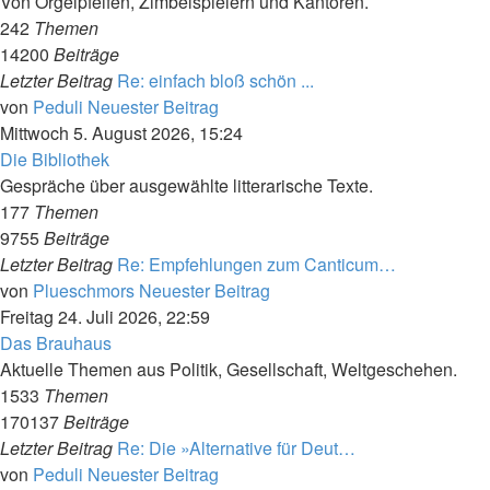
Von Orgelpfeifen, Zimbelspielern und Kantoren.
242
Themen
14200
Beiträge
Letzter Beitrag
Re: einfach bloß schön ...
von
Peduli
Neuester Beitrag
Mittwoch 5. August 2026, 15:24
Die Bibliothek
Gespräche über ausgewählte litterarische Texte.
177
Themen
9755
Beiträge
Letzter Beitrag
Re: Empfehlungen zum Canticum…
von
Plueschmors
Neuester Beitrag
Freitag 24. Juli 2026, 22:59
Das Brauhaus
Aktuelle Themen aus Politik, Gesellschaft, Weltgeschehen.
1533
Themen
170137
Beiträge
Letzter Beitrag
Re: Die »Alternative für Deut…
von
Peduli
Neuester Beitrag