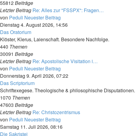
55812
Beiträge
Letzter Beitrag
Re: Alles zur "FSSPX": Fragen…
von
Peduli
Neuester Beitrag
Dienstag 4. August 2026, 14:56
Das Oratorium
Klöster, Klerus, Laienschaft. Besondere Nachfolge.
440
Themen
30091
Beiträge
Letzter Beitrag
Re: Apostolische Visitation i…
von
Peduli
Neuester Beitrag
Donnerstag 9. April 2026, 07:22
Das Scriptorium
Schriftexegese. Theologische & philosophische Disputationen.
1070
Themen
47603
Beiträge
Letzter Beitrag
Re: Christozentrismus
von
Peduli
Neuester Beitrag
Samstag 11. Juli 2026, 08:16
Die Sakristei