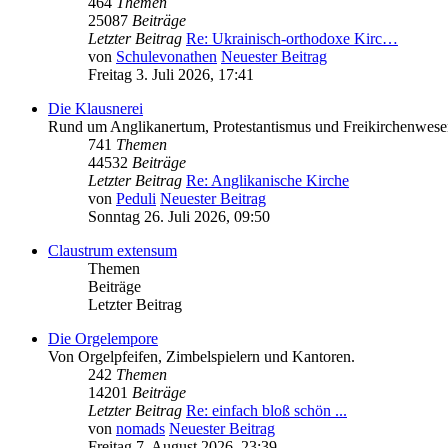
464
Themen
25087
Beiträge
Letzter Beitrag
Re: Ukrainisch-orthodoxe Kirc…
von
Schulevonathen
Neuester Beitrag
Freitag 3. Juli 2026, 17:41
Die Klausnerei
Rund um Anglikanertum, Protestantismus und Freikirchenwese
741
Themen
44532
Beiträge
Letzter Beitrag
Re: Anglikanische Kirche
von
Peduli
Neuester Beitrag
Sonntag 26. Juli 2026, 09:50
Claustrum extensum
Themen
Beiträge
Letzter Beitrag
Die Orgelempore
Von Orgelpfeifen, Zimbelspielern und Kantoren.
242
Themen
14201
Beiträge
Letzter Beitrag
Re: einfach bloß schön ...
von
nomads
Neuester Beitrag
Freitag 7. August 2026, 23:39