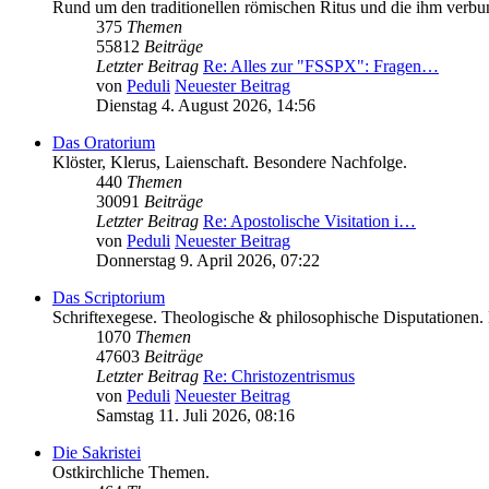
Rund um den traditionellen römischen Ritus und die ihm verb
375
Themen
55812
Beiträge
Letzter Beitrag
Re: Alles zur "FSSPX": Fragen…
von
Peduli
Neuester Beitrag
Dienstag 4. August 2026, 14:56
Das Oratorium
Klöster, Klerus, Laienschaft. Besondere Nachfolge.
440
Themen
30091
Beiträge
Letzter Beitrag
Re: Apostolische Visitation i…
von
Peduli
Neuester Beitrag
Donnerstag 9. April 2026, 07:22
Das Scriptorium
Schriftexegese. Theologische & philosophische Disputationen. 
1070
Themen
47603
Beiträge
Letzter Beitrag
Re: Christozentrismus
von
Peduli
Neuester Beitrag
Samstag 11. Juli 2026, 08:16
Die Sakristei
Ostkirchliche Themen.