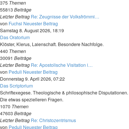
375
Themen
55813
Beiträge
Letzter Beitrag
Re: Zeugnisse der Volksfrömmi…
von
Fuchsi
Neuester Beitrag
Samstag 8. August 2026, 18:19
Das Oratorium
Klöster, Klerus, Laienschaft. Besondere Nachfolge.
440
Themen
30091
Beiträge
Letzter Beitrag
Re: Apostolische Visitation i…
von
Peduli
Neuester Beitrag
Donnerstag 9. April 2026, 07:22
Das Scriptorium
Schriftexegese. Theologische & philosophische Disputationen.
Die etwas spezielleren Fragen.
1070
Themen
47603
Beiträge
Letzter Beitrag
Re: Christozentrismus
von
Peduli
Neuester Beitrag