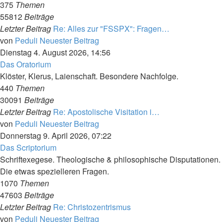
375
Themen
55812
Beiträge
Letzter Beitrag
Re: Alles zur "FSSPX": Fragen…
von
Peduli
Neuester Beitrag
Dienstag 4. August 2026, 14:56
Das Oratorium
Klöster, Klerus, Laienschaft. Besondere Nachfolge.
440
Themen
30091
Beiträge
Letzter Beitrag
Re: Apostolische Visitation i…
von
Peduli
Neuester Beitrag
Donnerstag 9. April 2026, 07:22
Das Scriptorium
Schriftexegese. Theologische & philosophische Disputationen.
Die etwas spezielleren Fragen.
1070
Themen
47603
Beiträge
Letzter Beitrag
Re: Christozentrismus
von
Peduli
Neuester Beitrag