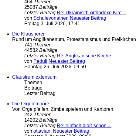
464
Themen
25087
Beiträge
Letzter Beitrag
Re: Ukrainisch-orthodoxe Kirc…
von
Schulevonathen
Neuester Beitrag
Freitag 3. Juli 2026, 17:41
Die Klausnerei
Rund um Anglikanertum, Protestantismus und Freikirche
741
Themen
44532
Beiträge
Letzter Beitrag
Re: Anglikanische Kirche
von
Peduli
Neuester Beitrag
Sonntag 26. Juli 2026, 09:50
Claustrum extensum
Themen
Beiträge
Letzter Beitrag
Die Orgelempore
Von Orgelpfeifen, Zimbelspielern und Kantoren.
242
Themen
14202
Beiträge
Letzter Beitrag
Re: einfach bloß schön ...
von
ottaviani
Neuester Beitrag