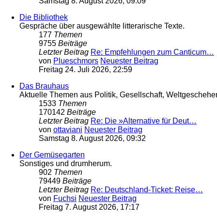
Samstag 8. August 2026, 09:09
Die Bibliothek
Gespräche über ausgewählte litterarische Texte.
177
Themen
9755
Beiträge
Letzter Beitrag
Re: Empfehlungen zum Canticum…
von
Plueschmors
Neuester Beitrag
Freitag 24. Juli 2026, 22:59
Das Brauhaus
Aktuelle Themen aus Politik, Gesellschaft, Weltgeschehe
1533
Themen
170142
Beiträge
Letzter Beitrag
Re: Die »Alternative für Deut…
von
ottaviani
Neuester Beitrag
Samstag 8. August 2026, 09:32
Der Gemüsegarten
Sonstiges und drumherum.
902
Themen
79449
Beiträge
Letzter Beitrag
Re: Deutschland-Ticket: Reise…
von
Fuchsi
Neuester Beitrag
Freitag 7. August 2026, 17:17