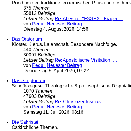
Rund um den traditionellen römischen Ritus und die ih
375
Themen
55812
Beiträge
Letzter Beitrag
Re: Alles zur "FSSPX": Fragen…
von
Peduli
Neuester Beitrag
Dienstag 4. August 2026, 14:56
Das Oratorium
Klöster, Klerus, Laienschaft. Besondere Nachfolge.
440
Themen
30091
Beiträge
Letzter Beitrag
Re: Apostolische Visitation i…
von
Peduli
Neuester Beitrag
Donnerstag 9. April 2026, 07:22
Das Scriptorium
Schriftexegese. Theologische & philosophische Disputati
1070
Themen
47603
Beiträge
Letzter Beitrag
Re: Christozentrismus
von
Peduli
Neuester Beitrag
Samstag 11. Juli 2026, 08:16
Die Sakristei
Ostkirchliche Themen.