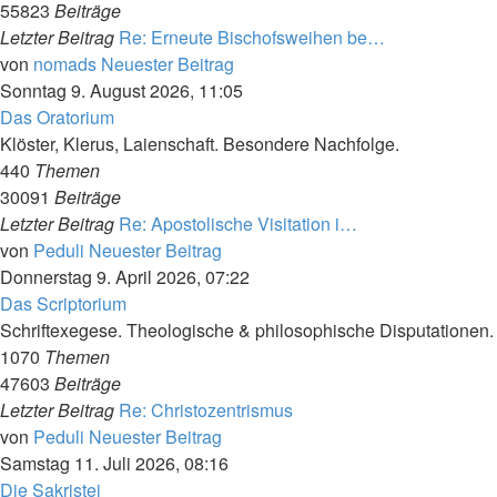
55823
Beiträge
Letzter Beitrag
Re: Erneute Bischofsweihen be…
von
nomads
Neuester Beitrag
Sonntag 9. August 2026, 11:05
Das Oratorium
Klöster, Klerus, Laienschaft. Besondere Nachfolge.
440
Themen
30091
Beiträge
Letzter Beitrag
Re: Apostolische Visitation i…
von
Peduli
Neuester Beitrag
Donnerstag 9. April 2026, 07:22
Das Scriptorium
Schriftexegese. Theologische & philosophische Disputationen.
1070
Themen
47603
Beiträge
Letzter Beitrag
Re: Christozentrismus
von
Peduli
Neuester Beitrag
Samstag 11. Juli 2026, 08:16
Die Sakristei