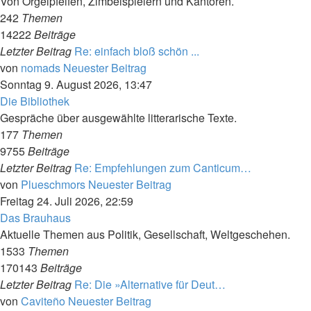
Von Orgelpfeifen, Zimbelspielern und Kantoren.
242
Themen
14222
Beiträge
Letzter Beitrag
Re: einfach bloß schön ...
von
nomads
Neuester Beitrag
Sonntag 9. August 2026, 13:47
Die Bibliothek
Gespräche über ausgewählte litterarische Texte.
177
Themen
9755
Beiträge
Letzter Beitrag
Re: Empfehlungen zum Canticum…
von
Plueschmors
Neuester Beitrag
Freitag 24. Juli 2026, 22:59
Das Brauhaus
Aktuelle Themen aus Politik, Gesellschaft, Weltgeschehen.
1533
Themen
170143
Beiträge
Letzter Beitrag
Re: Die »Alternative für Deut…
von
Caviteño
Neuester Beitrag