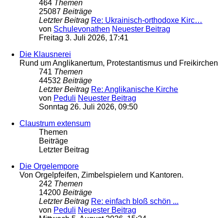
464
Themen
25087
Beiträge
Letzter Beitrag
Re: Ukrainisch-orthodoxe Kirc…
von
Schulevonathen
Neuester Beitrag
Freitag 3. Juli 2026, 17:41
Die Klausnerei
Rund um Anglikanertum, Protestantismus und Freikirche
741
Themen
44532
Beiträge
Letzter Beitrag
Re: Anglikanische Kirche
von
Peduli
Neuester Beitrag
Sonntag 26. Juli 2026, 09:50
Claustrum extensum
Themen
Beiträge
Letzter Beitrag
Die Orgelempore
Von Orgelpfeifen, Zimbelspielern und Kantoren.
242
Themen
14200
Beiträge
Letzter Beitrag
Re: einfach bloß schön ...
von
Peduli
Neuester Beitrag