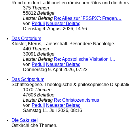
Rund um den traditionellen römischen Ritus und die ih
375
Themen
55812
Beiträge
Letzter Beitrag
Re: Alles zur "FSSPX": Fragen…
von
Peduli
Neuester Beitrag
Dienstag 4. August 2026, 14:56
Das Oratorium
Klöster, Klerus, Laienschaft. Besondere Nachfolge.
440
Themen
30091
Beiträge
Letzter Beitrag
Re: Apostolische Visitation i…
von
Peduli
Neuester Beitrag
Donnerstag 9. April 2026, 07:22
Das Scriptorium
Schriftexegese. Theologische & philosophische Disputati
1070
Themen
47603
Beiträge
Letzter Beitrag
Re: Christozentrismus
von
Peduli
Neuester Beitrag
Samstag 11. Juli 2026, 08:16
Die Sakristei
Ostkirchliche Themen.