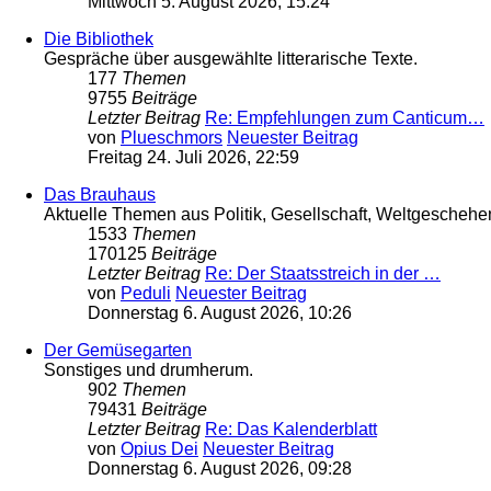
Mittwoch 5. August 2026, 15:24
Die Bibliothek
Gespräche über ausgewählte litterarische Texte.
177
Themen
9755
Beiträge
Letzter Beitrag
Re: Empfehlungen zum Canticum…
von
Plueschmors
Neuester Beitrag
Freitag 24. Juli 2026, 22:59
Das Brauhaus
Aktuelle Themen aus Politik, Gesellschaft, Weltgeschehe
1533
Themen
170125
Beiträge
Letzter Beitrag
Re: Der Staatsstreich in der …
von
Peduli
Neuester Beitrag
Donnerstag 6. August 2026, 10:26
Der Gemüsegarten
Sonstiges und drumherum.
902
Themen
79431
Beiträge
Letzter Beitrag
Re: Das Kalenderblatt
von
Opius Dei
Neuester Beitrag
Donnerstag 6. August 2026, 09:28