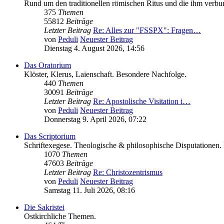
Rund um den traditionellen römischen Ritus und die ihm verb
375
Themen
55812
Beiträge
Letzter Beitrag
Re: Alles zur "FSSPX": Fragen…
von
Peduli
Neuester Beitrag
Dienstag 4. August 2026, 14:56
Das Oratorium
Klöster, Klerus, Laienschaft. Besondere Nachfolge.
440
Themen
30091
Beiträge
Letzter Beitrag
Re: Apostolische Visitation i…
von
Peduli
Neuester Beitrag
Donnerstag 9. April 2026, 07:22
Das Scriptorium
Schriftexegese. Theologische & philosophische Disputationen. 
1070
Themen
47603
Beiträge
Letzter Beitrag
Re: Christozentrismus
von
Peduli
Neuester Beitrag
Samstag 11. Juli 2026, 08:16
Die Sakristei
Ostkirchliche Themen.