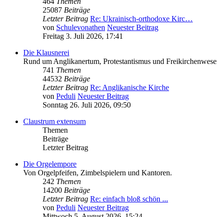
464
Themen
25087
Beiträge
Letzter Beitrag
Re: Ukrainisch-orthodoxe Kirc…
von
Schulevonathen
Neuester Beitrag
Freitag 3. Juli 2026, 17:41
Die Klausnerei
Rund um Anglikanertum, Protestantismus und Freikirchenwese
741
Themen
44532
Beiträge
Letzter Beitrag
Re: Anglikanische Kirche
von
Peduli
Neuester Beitrag
Sonntag 26. Juli 2026, 09:50
Claustrum extensum
Themen
Beiträge
Letzter Beitrag
Die Orgelempore
Von Orgelpfeifen, Zimbelspielern und Kantoren.
242
Themen
14200
Beiträge
Letzter Beitrag
Re: einfach bloß schön ...
von
Peduli
Neuester Beitrag
Mittwoch 5. August 2026, 15:24