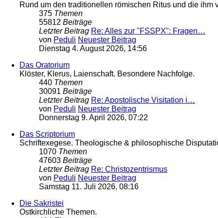
Rund um den traditionellen römischen Ritus und die ih
375
Themen
55812
Beiträge
Letzter Beitrag
Re: Alles zur "FSSPX": Fragen…
von
Peduli
Neuester Beitrag
Dienstag 4. August 2026, 14:56
Das Oratorium
Klöster, Klerus, Laienschaft. Besondere Nachfolge.
440
Themen
30091
Beiträge
Letzter Beitrag
Re: Apostolische Visitation i…
von
Peduli
Neuester Beitrag
Donnerstag 9. April 2026, 07:22
Das Scriptorium
Schriftexegese. Theologische & philosophische Disputati
1070
Themen
47603
Beiträge
Letzter Beitrag
Re: Christozentrismus
von
Peduli
Neuester Beitrag
Samstag 11. Juli 2026, 08:16
Die Sakristei
Ostkirchliche Themen.