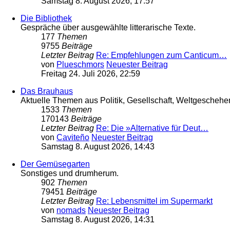
Samstag 8. August 2026, 17:57
Die Bibliothek
Gespräche über ausgewählte litterarische Texte.
177
Themen
9755
Beiträge
Letzter Beitrag
Re: Empfehlungen zum Canticum…
von
Plueschmors
Neuester Beitrag
Freitag 24. Juli 2026, 22:59
Das Brauhaus
Aktuelle Themen aus Politik, Gesellschaft, Weltgeschehe
1533
Themen
170143
Beiträge
Letzter Beitrag
Re: Die »Alternative für Deut…
von
Caviteño
Neuester Beitrag
Samstag 8. August 2026, 14:43
Der Gemüsegarten
Sonstiges und drumherum.
902
Themen
79451
Beiträge
Letzter Beitrag
Re: Lebensmittel im Supermarkt
von
nomads
Neuester Beitrag
Samstag 8. August 2026, 14:31