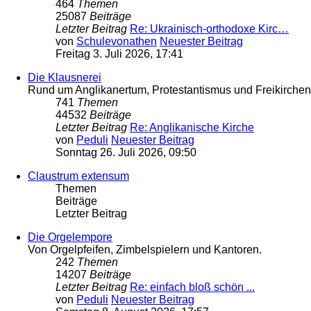
464
Themen
25087
Beiträge
Letzter Beitrag
Re: Ukrainisch-orthodoxe Kirc…
von
Schulevonathen
Neuester Beitrag
Freitag 3. Juli 2026, 17:41
Die Klausnerei
Rund um Anglikanertum, Protestantismus und Freikirche
741
Themen
44532
Beiträge
Letzter Beitrag
Re: Anglikanische Kirche
von
Peduli
Neuester Beitrag
Sonntag 26. Juli 2026, 09:50
Claustrum extensum
Themen
Beiträge
Letzter Beitrag
Die Orgelempore
Von Orgelpfeifen, Zimbelspielern und Kantoren.
242
Themen
14207
Beiträge
Letzter Beitrag
Re: einfach bloß schön ...
von
Peduli
Neuester Beitrag