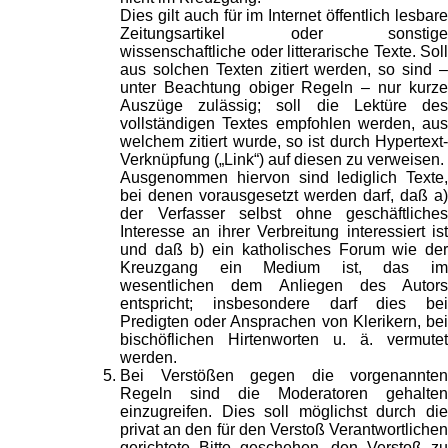
Dies gilt auch für im Internet öffentlich lesbare
Zeitungsartikel oder sonstige
wissenschaftliche oder litterarische Texte. Soll
aus solchen Texten zitiert werden, so sind –
unter Beachtung obiger Regeln – nur kurze
Auszüge zulässig; soll die Lektüre des
vollständigen Textes empfohlen werden, aus
welchem zitiert wurde, so ist durch Hypertext-
Verknüpfung („Link“) auf diesen zu verweisen.
Ausgenommen hiervon sind lediglich Texte,
bei denen vorausgesetzt werden darf, daß a)
der Verfasser selbst ohne geschäftliches
Interesse an ihrer Verbreitung interessiert ist
und daß b) ein katholisches Forum wie der
Kreuzgang ein Medium ist, das im
wesentlichen dem Anliegen des Autors
entspricht; insbesondere darf dies bei
Predigten oder Ansprachen von Klerikern, bei
bischöflichen Hirtenworten u. ä. vermutet
werden.
Bei Verstößen gegen die vorgenannten
Regeln sind die Moderatoren gehalten
einzugreifen. Dies soll möglichst durch die
privat an den für den Verstoß Verantwortlichen
gerichtete Bitte geschehen, den Verstoß zu