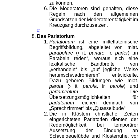
zu können.
Die Moderatoren sind gehalten, diese
Regeln nach den allgemeinen
Grundsätzen der Moderatorentätigkeit im
Kreuzgang durchzusetzen.
#
Das Parlatorium
Parlatorium
ist eine mittellateinische
Begriffsbildung, abgeleitet von mlat.
parabolare
(› it.
parlare
, fr.
parler
) „i
Parabeln reden“, woraus sich eine
lexikalische Bandbreite von
„verhandeln“ bis „auf jegliche Weise
herumschwadronieren“ entwickelte.
Dazu gehören Bildungen wie mlat.
parola
(› it.
parola
, fr.
parole
) un
parlamentum
. Die
Übersetzungsmöglichkeiten für
parlatorium
reichen demnach von
„Sprechzimmer“ bis „Quasselbude“.
Die in Klöstern christlicher Zeiten
eingerichteten Parlatorien dienten der
Redemöglichkeit bei temporärer
Aussetzung der Bindung an
Schweigegelübde und Klosterruhe, vor