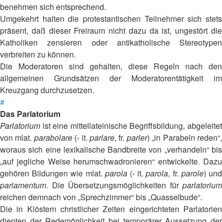
benehmen sich entsprechend.
Umgekehrt halten die protestantischen Teilnehmer sich stets
präsent, daß dieser Freiraum nicht dazu da ist, ungestört die
Katholiken zensieren oder antikatholische Stereotypen
verbreiten zu können.
Die Moderatoren sind gehalten, diese Regeln nach den
allgemeinen Grundsätzen der Moderatorentätigkeit im
Kreuzgang durchzusetzen.
#
Das Parlatorium
Parlatorium
ist eine mittellateinische Begriffsbildung, abgeleitet
von mlat.
parabolare
(› it.
parlare
, fr.
parler
) „in Parabeln reden“
woraus sich eine lexikalische Bandbreite von „verhandeln“ bis
„auf jegliche Weise herumschwadronieren“ entwickelte. Dazu
gehören Bildungen wie mlat.
parola
(› it.
parola
, fr.
parole
) un
parlamentum
. Die Übersetzungsmöglichkeiten für
parlatorium
reichen demnach von „Sprechzimmer“ bis „Quasselbude“.
Die in Klöstern christlicher Zeiten eingerichteten Parlatorien
dienten der Redemöglichkeit bei temporärer Aussetzung der