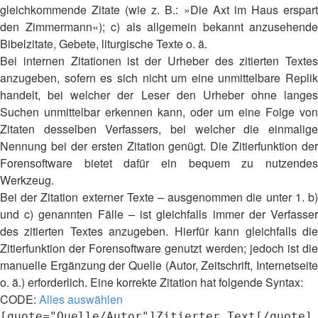
gleichkommende Zitate (wie z. B.: »Die Axt im Haus erspart
den Zimmermann«); c) als allgemein bekannt anzusehende
Bibelzitate, Gebete, liturgische Texte o. ä.
Bei internen Zitationen ist der Urheber des zitierten Textes
anzugeben, sofern es sich nicht um eine unmittelbare Replik
handelt, bei welcher der Leser den Urheber ohne langes
Suchen unmittelbar erkennen kann, oder um eine Folge von
Zitaten desselben Verfassers, bei welcher die einmalige
Nennung bei der ersten Zitation genügt. Die Zitierfunktion der
Forensoftware bietet dafür ein bequem zu nutzendes
Werkzeug.
Bei der Zitation externer Texte – ausgenommen die unter 1. b)
und c) genannten Fälle – ist gleichfalls immer der Verfasser
des zitierten Textes anzugeben. Hierfür kann gleichfalls die
Zitierfunktion der Forensoftware genutzt werden; jedoch ist die
manuelle Ergänzung der Quelle (Autor, Zeitschrift, Internetseite
o. ä.) erforderlich. Eine korrekte Zitation hat folgende Syntax:
CODE:
Alles auswählen
[quote="Quelle/Autor"]Zitierter Text[/quote]