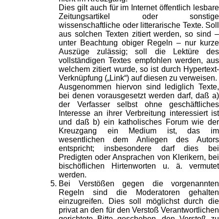
Dies gilt auch für im Internet öffentlich lesbare
Zeitungsartikel oder sonstige
wissenschaftliche oder litterarische Texte. Soll
aus solchen Texten zitiert werden, so sind –
unter Beachtung obiger Regeln – nur kurze
Auszüge zulässig; soll die Lektüre des
vollständigen Textes empfohlen werden, aus
welchem zitiert wurde, so ist durch Hypertext-
Verknüpfung („Link“) auf diesen zu verweisen.
Ausgenommen hiervon sind lediglich Texte,
bei denen vorausgesetzt werden darf, daß a)
der Verfasser selbst ohne geschäftliches
Interesse an ihrer Verbreitung interessiert ist
und daß b) ein katholisches Forum wie der
Kreuzgang ein Medium ist, das im
wesentlichen dem Anliegen des Autors
entspricht; insbesondere darf dies bei
Predigten oder Ansprachen von Klerikern, bei
bischöflichen Hirtenworten u. ä. vermutet
werden.
Bei Verstößen gegen die vorgenannten
Regeln sind die Moderatoren gehalten
einzugreifen. Dies soll möglichst durch die
privat an den für den Verstoß Verantwortlichen
gerichtete Bitte geschehen, den Verstoß zu