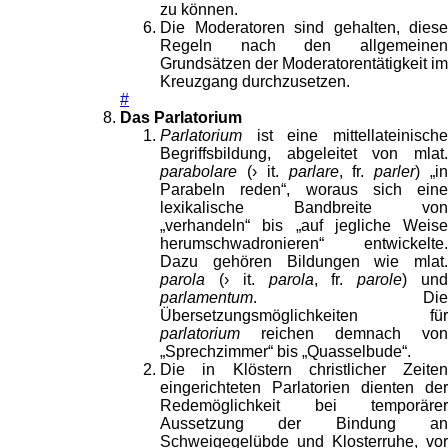
zu können.
Die Moderatoren sind gehalten, diese
Regeln nach den allgemeinen
Grundsätzen der Moderatorentätigkeit im
Kreuzgang durchzusetzen.
#
Das Parlatorium
Parlatorium
ist eine mittellateinische
Begriffsbildung, abgeleitet von mlat.
parabolare
(› it.
parlare
, fr.
parler
) „i
Parabeln reden“, woraus sich eine
lexikalische Bandbreite von
„verhandeln“ bis „auf jegliche Weise
herumschwadronieren“ entwickelte.
Dazu gehören Bildungen wie mlat.
parola
(› it.
parola
, fr.
parole
) un
parlamentum
. Die
Übersetzungsmöglichkeiten für
parlatorium
reichen demnach von
„Sprechzimmer“ bis „Quasselbude“.
Die in Klöstern christlicher Zeiten
eingerichteten Parlatorien dienten der
Redemöglichkeit bei temporärer
Aussetzung der Bindung an
Schweigegelübde und Klosterruhe, vor