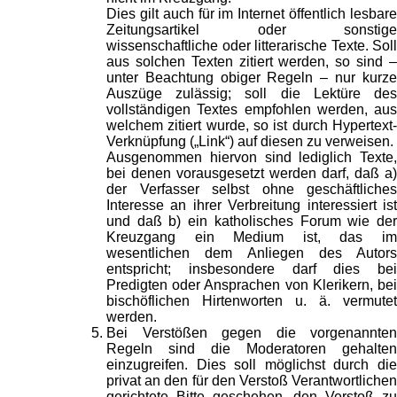
Dies gilt auch für im Internet öffentlich lesbare
Zeitungsartikel oder sonstige
wissenschaftliche oder litterarische Texte. Soll
aus solchen Texten zitiert werden, so sind –
unter Beachtung obiger Regeln – nur kurze
Auszüge zulässig; soll die Lektüre des
vollständigen Textes empfohlen werden, aus
welchem zitiert wurde, so ist durch Hypertext-
Verknüpfung („Link“) auf diesen zu verweisen.
Ausgenommen hiervon sind lediglich Texte,
bei denen vorausgesetzt werden darf, daß a)
der Verfasser selbst ohne geschäftliches
Interesse an ihrer Verbreitung interessiert ist
und daß b) ein katholisches Forum wie der
Kreuzgang ein Medium ist, das im
wesentlichen dem Anliegen des Autors
entspricht; insbesondere darf dies bei
Predigten oder Ansprachen von Klerikern, bei
bischöflichen Hirtenworten u. ä. vermutet
werden.
Bei Verstößen gegen die vorgenannten
Regeln sind die Moderatoren gehalten
einzugreifen. Dies soll möglichst durch die
privat an den für den Verstoß Verantwortlichen
gerichtete Bitte geschehen, den Verstoß zu