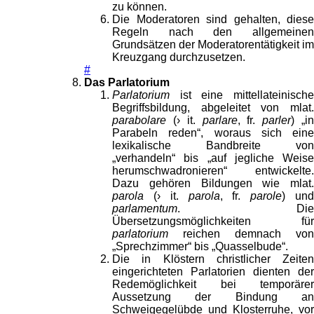
zu können.
Die Moderatoren sind gehalten, diese
Regeln nach den allgemeinen
Grundsätzen der Moderatorentätigkeit im
Kreuzgang durchzusetzen.
#
Das Parlatorium
Parlatorium
ist eine mittellateinische
Begriffsbildung, abgeleitet von mlat.
parabolare
(› it.
parlare
, fr.
parler
) „i
Parabeln reden“, woraus sich eine
lexikalische Bandbreite von
„verhandeln“ bis „auf jegliche Weise
herumschwadronieren“ entwickelte.
Dazu gehören Bildungen wie mlat.
parola
(› it.
parola
, fr.
parole
) un
parlamentum
. Die
Übersetzungsmöglichkeiten für
parlatorium
reichen demnach von
„Sprechzimmer“ bis „Quasselbude“.
Die in Klöstern christlicher Zeiten
eingerichteten Parlatorien dienten der
Redemöglichkeit bei temporärer
Aussetzung der Bindung an
Schweigegelübde und Klosterruhe, vor