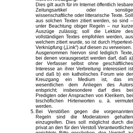
Dies gilt auch für im Internet öffentlich lesbare
Zeitungsartikel oder sonstige
wissenschaftliche oder litterarische Texte. Soll
aus solchen Texten zitiert werden, so sind –
unter Beachtung obiger Regeln – nur kurze
Auszüge zulässig; soll die Lektüre des
vollständigen Textes empfohlen werden, aus
welchem zitiert wurde, so ist durch Hypertext-
Verknüpfung („Link“) auf diesen zu verweisen.
Ausgenommen hiervon sind lediglich Texte,
bei denen vorausgesetzt werden darf, daß a)
der Verfasser selbst ohne geschäftliches
Interesse an ihrer Verbreitung interessiert ist
und daß b) ein katholisches Forum wie der
Kreuzgang ein Medium ist, das im
wesentlichen dem Anliegen des Autors
entspricht; insbesondere darf dies bei
Predigten oder Ansprachen von Klerikern, bei
bischöflichen Hirtenworten u. ä. vermutet
werden.
Bei Verstößen gegen die vorgenannten
Regeln sind die Moderatoren gehalten
einzugreifen. Dies soll möglichst durch die
privat an den für den Verstoß Verantwortlichen
gerichtete Bitte geschehen, den Verstoß zu