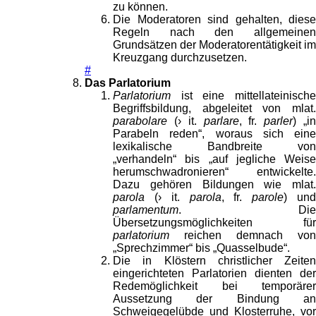
zu können.
Die Moderatoren sind gehalten, diese
Regeln nach den allgemeinen
Grundsätzen der Moderatorentätigkeit im
Kreuzgang durchzusetzen.
#
Das Parlatorium
Parlatorium
ist eine mittellateinische
Begriffsbildung, abgeleitet von mlat.
parabolare
(› it.
parlare
, fr.
parler
) „i
Parabeln reden“, woraus sich eine
lexikalische Bandbreite von
„verhandeln“ bis „auf jegliche Weise
herumschwadronieren“ entwickelte.
Dazu gehören Bildungen wie mlat.
parola
(› it.
parola
, fr.
parole
) un
parlamentum
. Die
Übersetzungsmöglichkeiten für
parlatorium
reichen demnach von
„Sprechzimmer“ bis „Quasselbude“.
Die in Klöstern christlicher Zeiten
eingerichteten Parlatorien dienten der
Redemöglichkeit bei temporärer
Aussetzung der Bindung an
Schweigegelübde und Klosterruhe, vor